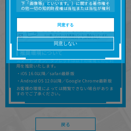
下「画像等」といいます。）に関する著作権そ
ご意見フォーム
の他一切の知的財産権は当社または当社が権利
の許諾を受ける第三者に帰属します。
■取扱説明書及び画像等の一部または全部を私的
使用（本サービス内の意見投稿の目的での画像
同意する
等の利用を含みます。）を超えて使用（複製、
複写、改変、掲示、頒布、配信、販売、出版等
を含むがこれに限りません。）することは禁止
同意しない
いたします。
推奨環境について
■掲載している取扱説明書は、お客様が購入され
た商品に同梱されたものと異なる場合がありま
スマートフォン、タブレットは以下の環境でのご利
す。
用を推奨いたします。
■対象商品仕様の変更などにより、取扱説明書の
・iOS 16.0以降／safari最新版
内容は予告なく変更される場合があります。
・Android OS 12.0以降／Google Chrome最新版
■当社は、取扱説明書の正確性確保に努めており
ますが、取扱説明書の完全性を保証するもので
お客様の環境によっては閲覧できない場合がありま
はありません。
すのでご了承ください。
■お客様のご利用環境によっては、本サービスを
ご利用いただけない場合があります。
■本サービスを利用したこと、または利用できな
かったことにより利用者に何らかの損害が生じ
たとしても、当社は何らの責任を負いません。
戻る
また、本サイトを利用したことによって、利用
者の通信機器、ネットワークへの障害（コンピ