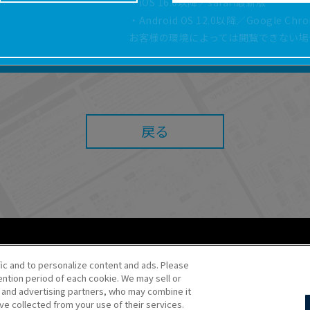
・iOS 16.0以降／safari最新版
どにより、取扱説明書の内容は予告なく変更される場
・Android OS 12.0以降／Google Ch
正確性確保に努めておりますが、取扱説明書の完全性
お客様の環境によっては閲覧できない場
よっては、本サービスをご利用いただけない場合があ
こと、または利用できなかったことにより利用者に何
責任を負いません。また、本サイトを利用したことに
障害（コンピューターウィルスに起因する障害を含み
任も負いません。
戻る
内容・条件を予告なく変更または停止することがあり
することがあります。
あたり、
ウェブサイトご利用条件
およびその他別途当
ご利用ください。
fic and to personalize content and ads. Please
ntion period of each cookie. We may sell or
o・JR Kikaku ©Pokémon
s and advertising partners, who may combine it
ve collected from your use of their services.