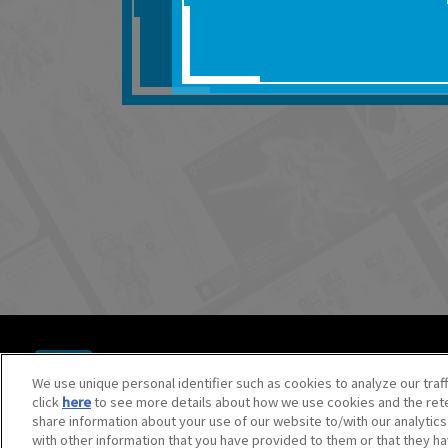
■対象商品仕様の変更な
■当社は、取扱説明書の
りません。
■お客様のご利用環境に
■本サービスを利用した
しても、当社は何らの
器、ネットワークへの
ても、当社は何らの責
■当社は、本サービスの
サービスの提供を終了
■本サービスのご利用に
場合、これらに従って
© BANDAI SPIRITS CO.,LTD. ALL RIGHTS RESERVED.
©創通・サンライズ ©創通・サンライズ・MBS
We use unique personal identifier such as cookies to analyze our traf
©SOTSU・SUNRISE ©SOTSU・SUNRISE・MBS
click
here
to see more details about how we use cookies and the rete
©Nintendo・Creatures・GAME FREAK・TV Tokyo・ShoPr
share information about your use of our website to/with our analytic
©Pokémon. ©Nintendo/Creatures Inc./GAME FREAK inc.
with other information that you have provided to them or that they ha