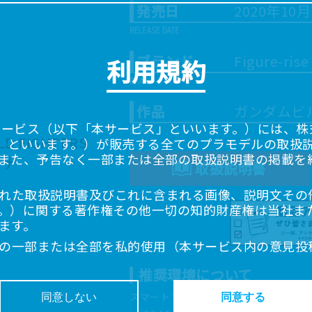
発売日
2020年10
ブランド
Figure-rise
利用規約
作品
ガンダムビ
サービス（以下「本サービス」といいます。）には、株式会
「当社」といいます。）が販売する全てのプラモデルの取扱
また、予告なく一部または全部の取扱説明書の掲載を
取扱説明書
れた取扱説明書及びこれに含まれる画像、説明文その
。）に関する著作権その他一切の知的財産権は当社ま
ます。
の一部または全部を私的使用（本サービス内の意見投
超えて使用（複製、複写、改変、掲示、頒布、配信、
推奨環境について
ることは禁止いたします。
書は、お客様が購入された商品に同梱されたものと異
スマートフォン、タブレットは以下の環
同意しない
同意する