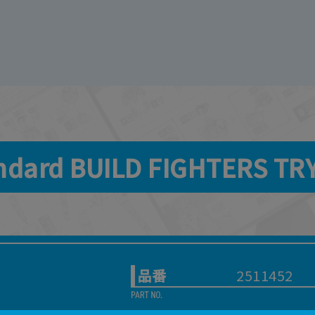
Standard BUILD FIGHTER
品番
2511452