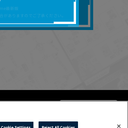
合があります。
rome最新版
を保証するものではあ
合がありますのでご了承ください。
ります。
らかの損害が生じたと
よって、利用者の通信機
ます。）等が生じたとし
ます。また当社は、本
社が定める規約がある
Cookie Settings
Reject All Cookies