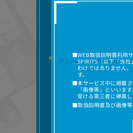
■WEB取扱説明書利用
SPIRITS（以下
わけではありません。
す。
■本サービス中に掲載さ
「画像等」といいます
受ける第三者に帰属し
■取扱説明書及び画像等
利用を含みます。）を
れに限りません。）す
■掲載している取扱説明