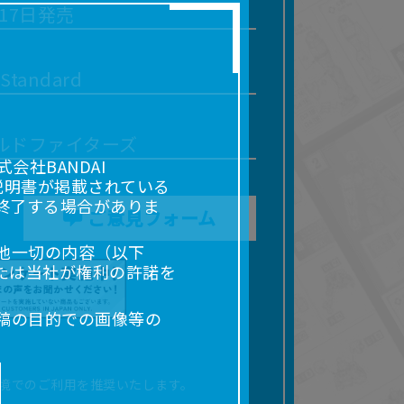
月17日発売
 Standard
ルドファイターズ
社BANDAI
説明書が掲載されている
終了する場合がありま
ご意見フォーム
他一切の内容（以下
たは当社が権利の許諾を
稿の目的での画像等の
販売、出版等を含むがこ
なる場合があります。
境でのご利用を推奨いたします。