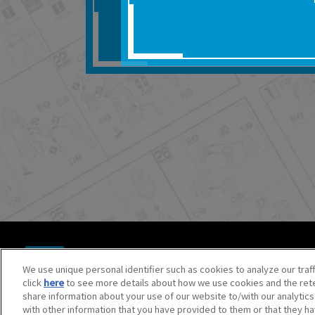
■対象商品仕様の変更な
■当社は、取扱説明書の
りません。
■お客様のご利用環境に
■本サービスを利用した
しても、当社は何らの
器、ネットワークへの
ても、当社は何らの責
■当社は、本サービスの
サービスの提供を終了
■本サービスのご利用に
場合、これらに従って
© BANDAI SPIRITS CO.,LTD. ALL RIGHTS RESERVED.
©創通・サンライズ ©創通・サンライズ・MBS
We use unique personal identifier such as cookies to analyze our traf
©SOTSU・SUNRISE ©SOTSU・SUNRISE・MBS
click
here
to see more details about how we use cookies and the rete
©Nintendo・Creatures・GAME FREAK・TV Tokyo・ShoPr
share information about your use of our website to/with our analytic
©Pokémon. ©Nintendo/Creatures Inc./GAME FREAK inc.
with other information that you have provided to them or that they ha