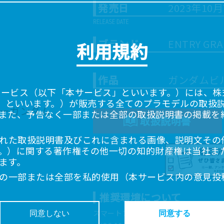
発売日
2023年10
ブランド
ENTRY GR
利用規約
作品
ガンダムビ
サービス（以下「本サービス」といいます。）には、株式会
「当社」といいます。）が販売する全てのプラモデルの取扱
また、予告なく一部または全部の取扱説明書の掲載を
取扱説明書
れた取扱説明書及びこれに含まれる画像、説明文その
。）に関する著作権その他一切の知的財産権は当社ま
ます。
の一部または全部を私的使用（本サービス内の意見投
超えて使用（複製、複写、改変、掲示、頒布、配信、
推奨環境について
ることは禁止いたします。
書は、お客様が購入された商品に同梱されたものと異
スマートフォン、タブレットは以下の環
同意しない
同意する