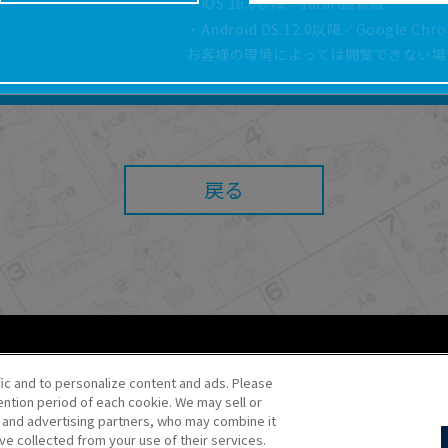
・iOS 16.0以降／safari最新版
どにより、取扱説明書の内容は予告なく変更される場
・Android OS 12.0以降／Google Ch
正確性確保に努めておりますが、取扱説明書の完全性
お客様の環境によっては閲覧できない場
よっては、本サービスをご利用いただけない場合があ
こと、または利用できなかったことにより利用者に何
責任を負いません。また、本サイトを利用したことに
障害（コンピューターウィルスに起因する障害を含み
任も負いません。
戻る
内容・条件を予告なく変更または停止することがあり
することがあります。
あたり、
ウェブサイトご利用条件
およびその他別途当
ご利用ください。
fic and to personalize content and ads. Please
ntion period of each cookie. We may sell or
o・JR Kikaku ©Pokémon
s and advertising partners, who may combine it
ve collected from your use of their services.