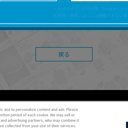
・iOS 16.0以降／safari最新版
どにより、取扱説明書の内容は予告なく変更される場
・Android OS 12.0以降／Google Ch
正確性確保に努めておりますが、取扱説明書の完全性
お客様の環境によっては閲覧できない場
よっては、本サービスをご利用いただけない場合があ
こと、または利用できなかったことにより利用者に何
責任を負いません。また、本サイトを利用したことに
障害（コンピューターウィルスに起因する障害を含み
任も負いません。
戻る
内容・条件を予告なく変更または停止することがあり
することがあります。
あたり、
ウェブサイトご利用条件
およびその他別途当
ご利用ください。
fic and to personalize content and ads. Please
ntion period of each cookie. We may sell or
o・JR Kikaku ©Pokémon
s and advertising partners, who may combine it
ve collected from your use of their services.