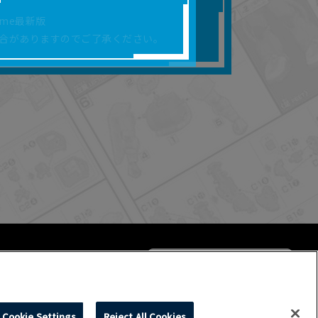
合があります。
rome最新版
を保証するものではあ
合がありますのでご了承ください。
ります。
らかの損害が生じたと
よって、利用者の通信機
ます。）等が生じたとし
ます。また当社は、本
社が定める規約がある
Cookie Settings
Reject All Cookies