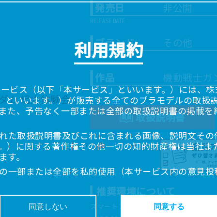
発売日
非公開
ブランド
その他
利用規約
作品
機動戦士ガ
サービス（以下「本サービス」といいます。）には、株式会
「当社」といいます。）が販売する全てのプラモデルの取扱
また、予告なく一部または全部の取扱説明書の掲載を
取扱説明書
れた取扱説明書及びこれに含まれる画像、説明文その
。）に関する著作権その他一切の知的財産権は当社ま
ます。
の一部または全部を私的使用（本サービス内の意見投
超えて使用（複製、複写、改変、掲示、頒布、配信、
推奨環境について
ることは禁止いたします。
書は、お客様が購入された商品に同梱されたものと異
スマートフォン、タブレットは以下の環
同意しない
同意する