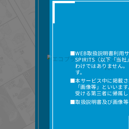
■WEB取扱説明書利用
SPIRITS（以下
わけではありません。
す。
■本サービス中に掲載さ
「画像等」といいます
受ける第三者に帰属し
■取扱説明書及び画像等
利用を含みます。）を
れに限りません。）す
■掲載している取扱説明