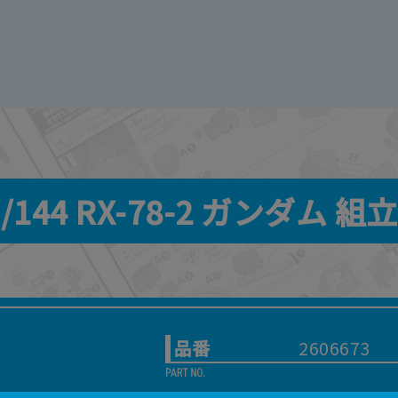
144 RX-78-2 ガンダム 組
品番
2606673