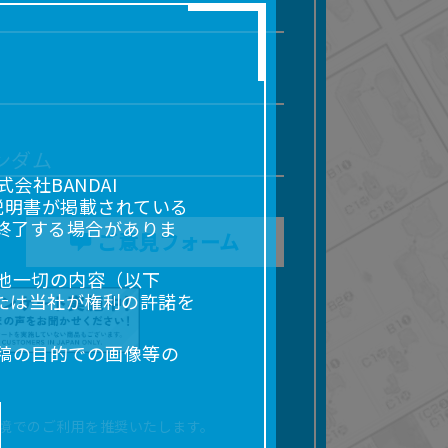
ンダム
社BANDAI
説明書が掲載されている
終了する場合がありま
ご意見フォーム
他一切の内容（以下
たは当社が権利の許諾を
稿の目的での画像等の
販売、出版等を含むがこ
なる場合があります。
境でのご利用を推奨いたします。