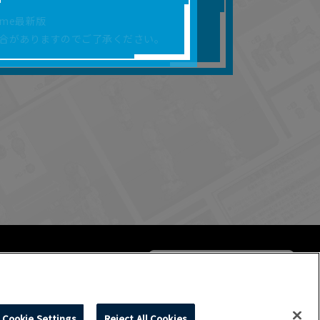
合があります。
rome最新版
を保証するものではあ
合がありますのでご了承ください。
ります。
らかの損害が生じたと
よって、利用者の通信機
ます。）等が生じたとし
ます。また当社は、本
社が定める規約がある
Cookie Settings
Reject All Cookies