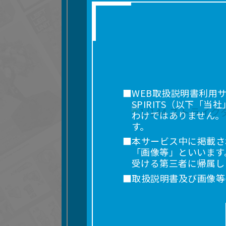
■WEB取扱説明書利用
SPIRITS（以下
わけではありません。
す。
■本サービス中に掲載さ
「画像等」といいます
受ける第三者に帰属し
■取扱説明書及び画像等
利用を含みます。）を
れに限りません。）す
■掲載している取扱説明