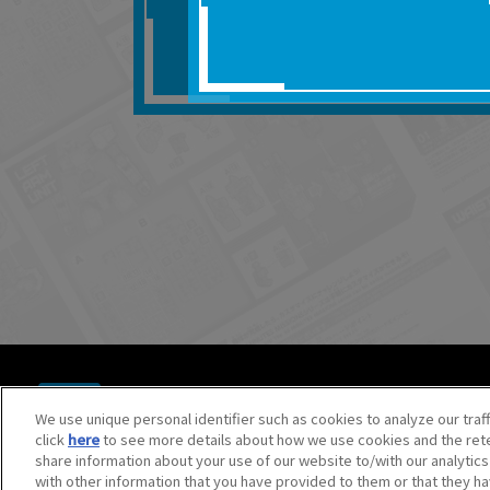
■対象商品仕様の変更な
■当社は、取扱説明書の
りません。
■お客様のご利用環境に
■本サービスを利用した
しても、当社は何らの
器、ネットワークへの
ても、当社は何らの責
■当社は、本サービスの
サービスの提供を終了
■本サービスのご利用に
場合、これらに従って
© BANDAI SPIRITS CO.,LTD. ALL RIGHTS RESERVED.
©創通・サンライズ ©創通・サンライズ・MBS
We use unique personal identifier such as cookies to analyze our traf
©SOTSU・SUNRISE ©SOTSU・SUNRISE・MBS
click
here
to see more details about how we use cookies and the rete
©Nintendo・Creatures・GAME FREAK・TV Tokyo・ShoPr
share information about your use of our website to/with our analytic
©Pokémon. ©Nintendo/Creatures Inc./GAME FREAK inc.
with other information that you have provided to them or that they ha