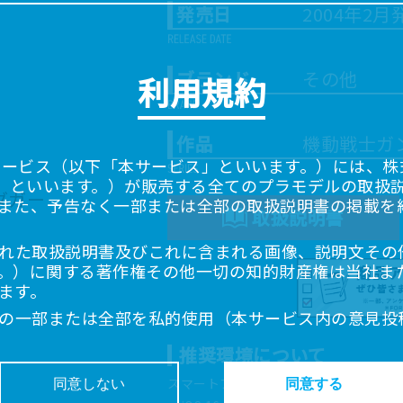
発売日
2004年2月
ブランド
その他
利用規約
作品
機動戦士ガン
サービス（以下「本サービス」といいます。）には、株式会
「当社」といいます。）が販売する全てのプラモデルの取扱
また、予告なく一部または全部の取扱説明書の掲載を
取扱説明書
れた取扱説明書及びこれに含まれる画像、説明文その
。）に関する著作権その他一切の知的財産権は当社ま
ます。
の一部または全部を私的使用（本サービス内の意見投
超えて使用（複製、複写、改変、掲示、頒布、配信、
推奨環境について
ることは禁止いたします。
書は、お客様が購入された商品に同梱されたものと異
スマートフォン、タブレットは以下の環
同意しない
同意する