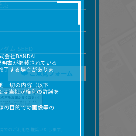
発売
ダム SEED
社BANDAI
説明書が掲載されている
終了する場合がありま
ご意見フォーム
他一切の内容（以下
たは当社が権利の許諾を
稿の目的での画像等の
販売、出版等を含むがこ
なる場合があります。
境でのご利用を推奨いたします。