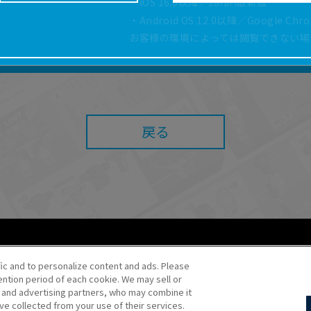
・iOS 16.0以降／safari最新版
どにより、取扱説明書の内容は予告なく変更される場
・Android OS 12.0以降／Google Ch
正確性確保に努めておりますが、取扱説明書の完全性
お客様の環境によっては閲覧できない場
よっては、本サービスをご利用いただけない場合があ
こと、または利用できなかったことにより利用者に何
責任を負いません。また、本サイトを利用したことに
障害（コンピューターウィルスに起因する障害を含み
任も負いません。
戻る
内容・条件を予告なく変更または停止することがあり
することがあります。
あたり、
ウェブサイトご利用条件
およびその他別途当
ご利用ください。
fic and to personalize content and ads. Please
ntion period of each cookie. We may sell or
o・JR Kikaku ©Pokémon
s and advertising partners, who may combine it
ve collected from your use of their services.