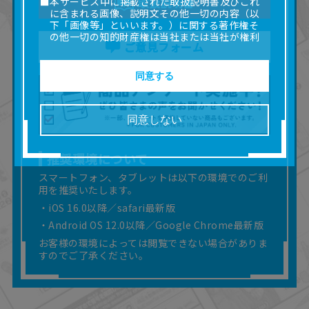
■本サービス中に掲載された取扱説明書及びこれ
取扱説明書
に含まれる画像、説明文その他一切の内容（以
下「画像等」といいます。）に関する著作権そ
の他一切の知的財産権は当社または当社が権利
ご意見フォーム
の許諾を受ける第三者に帰属します。
■取扱説明書及び画像等の一部または全部を私的
使用（本サービス内の意見投稿の目的での画像
同意する
等の利用を含みます。）を超えて使用（複製、
複写、改変、掲示、頒布、配信、販売、出版等
を含むがこれに限りません。）することは禁止
同意しない
いたします。
■掲載している取扱説明書は、お客様が購入され
た商品に同梱されたものと異なる場合がありま
推奨環境について
す。
スマートフォン、タブレットは以下の環境でのご利
■対象商品仕様の変更などにより、取扱説明書の
用を推奨いたします。
内容は予告なく変更される場合があります。
・iOS 16.0以降／safari最新版
■当社は、取扱説明書の正確性確保に努めており
ますが、取扱説明書の完全性を保証するもので
・Android OS 12.0以降／Google Chrome最新版
はありません。
お客様の環境によっては閲覧できない場合がありま
■お客様のご利用環境によっては、本サービスを
すのでご了承ください。
ご利用いただけない場合があります。
■本サービスを利用したこと、または利用できな
かったことにより利用者に何らかの損害が生じ
たとしても、当社は何らの責任を負いません。