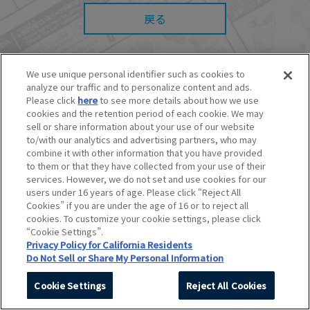
また、本サイトを利用したことによって、利用
者の通信機器、ネットワークへの障害（コンピ
戻る
ューターウィルスに起因する障害を含みま
す。）等が生じたとしても、当社は何らの責任
も負いません。
■当社は、本サービスの内容・条件を予告なく変
We use unique personal identifier such as cookies to
更または停止することがあります。また当社
analyze our traffic and to personalize content and ads.
は、本サービスの提供を終了することがありま
© BANDAI SPIRITS CO.,LTD. ALL RIGHTS RESERVED.
Please click
here
to see more details about how we use
す。
©創通・サンライズ ©創通・サンライズ・MBS
cookies and the retention period of each cookie. We may
■本サービスのご利用にあたり、
ウェブサイトご
©SOTSU・SUNRISE ©SOTSU・SUNRISE・MBS
sell or share information about your use of our website
利用条件
およびその他別途当社が定める規約が
©Nintendo・Creatures・GAME FREAK・TV Tokyo・ShoPro・JR Kikaku
to/with our analytics and advertising partners, who may
ある場合、これらに従ってご利用ください。
©Pokémon
combine it with other information that you have provided
©Pokémon. ©Nintendo/Creatures Inc./GAME FREAK inc.
to them or that they have collected from your use of their
このホームページに掲載されている全ての画像、文章、データなどの無断
services. However, we do not set and use cookies for our
転用、転載をお断りします。
users under 16 years of age. Please click “Reject All
Unauthorized use or reproduction of materials contained in this page
Cookies” if you are under the age of 16 or to reject all
is strictly prohibited.
cookies. To customize your cookie settings, please click
Do Not Sell or Share My Personal Information
“Cookie Settings”.
Privacy Policy for California Residents
Do Not Sell or Share My Personal Information
Cookie Settings
Reject All Cookies