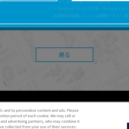
・iOS 16.0以降／safari最新版
どにより、取扱説明書の内容は予告なく変更される場
・Android OS 12.0以降／Google Ch
正確性確保に努めておりますが、取扱説明書の完全性
お客様の環境によっては閲覧できない場
よっては、本サービスをご利用いただけない場合があ
こと、または利用できなかったことにより利用者に何
責任を負いません。また、本サイトを利用したことに
障害（コンピューターウィルスに起因する障害を含み
任も負いません。
戻る
内容・条件を予告なく変更または停止することがあり
することがあります。
あたり、
ウェブサイトご利用条件
およびその他別途当
ご利用ください。
fic and to personalize content and ads. Please
ntion period of each cookie. We may sell or
o・JR Kikaku ©Pokémon
s and advertising partners, who may combine it
ve collected from your use of their services.