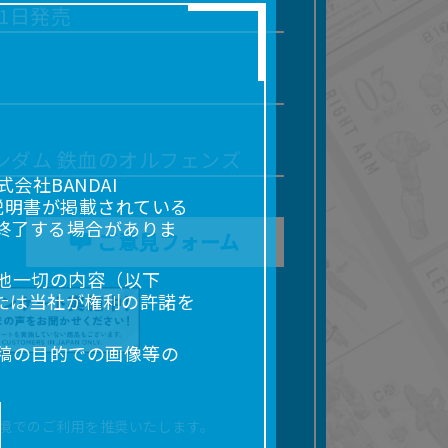
21日発売
ンダム 鉄血のオルフェンズ
社BANDAI
説明書が掲載されている
終了する場合がありま
ご意見フォーム
他一切の内容（以下
たは当社が権利の許諾を
稿の目的での画像等の
販売、出版等を含むがこ
なる場合があります。
境でのご利用を推奨いたします。