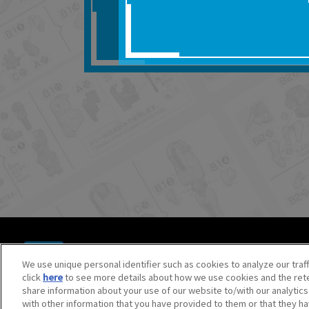
■対象商品仕様の変更な
■当社は、取扱説明書の
りません。
■お客様のご利用環境に
■本サービスを利用した
しても、当社は何らの
器、ネットワークへの
ても、当社は何らの責
■当社は、本サービスの
サービスの提供を終了
■本サービスのご利用に
場合、これらに従って
© BANDAI SPIRITS CO.,LTD. ALL RIGHTS RESERVED.
©創通・サンライズ ©創通・サンライズ・MBS
We use unique personal identifier such as cookies to analyze our traf
©SOTSU・SUNRISE ©SOTSU・SUNRISE・MBS
click
here
to see more details about how we use cookies and the rete
©Nintendo・Creatures・GAME FREAK・TV Tokyo・ShoPr
share information about your use of our website to/with our analytic
©Pokémon. ©Nintendo/Creatures Inc./GAME FREAK inc.
with other information that you have provided to them or that they ha