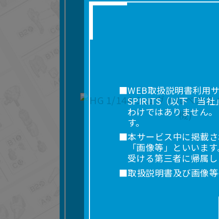
■WEB取扱説明書利用
SPIRITS（以下
わけではありません。
す。
■本サービス中に掲載さ
「画像等」といいます
受ける第三者に帰属し
■取扱説明書及び画像等
利用を含みます。）を
れに限りません。）す
■掲載している取扱説明