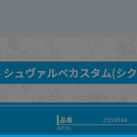
144 シュヴァルベカスタム(シ
品番
2559044