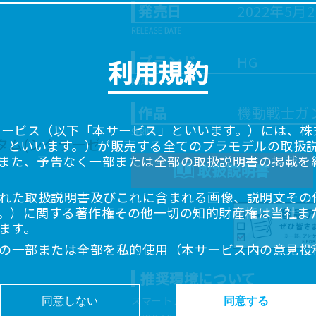
発売日
2022年5月
ブランド
HG
利用規約
作品
機動戦士ガ
サービス（以下「本サービス」といいます。）には、株式会
「当社」といいます。）が販売する全てのプラモデルの取扱
また、予告なく一部または全部の取扱説明書の掲載を
取扱説明書
れた取扱説明書及びこれに含まれる画像、説明文その
。）に関する著作権その他一切の知的財産権は当社ま
ます。
の一部または全部を私的使用（本サービス内の意見投
超えて使用（複製、複写、改変、掲示、頒布、配信、
推奨環境について
ることは禁止いたします。
書は、お客様が購入された商品に同梱されたものと異
スマートフォン、タブレットは以下の環
同意しない
同意する