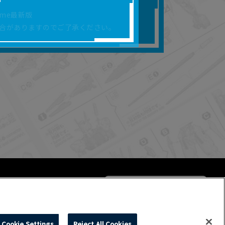
合があります。
rome最新版
を保証するものではあ
合がありますのでご了承ください。
ります。
らかの損害が生じたと
よって、利用者の通信機
ます。）等が生じたとし
ます。また当社は、本
社が定める規約がある
Cookie Settings
Reject All Cookies