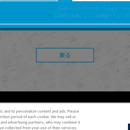
・iOS 16.0以降／safari最新版
どにより、取扱説明書の内容は予告なく変更される場
・Android OS 12.0以降／Google Ch
正確性確保に努めておりますが、取扱説明書の完全性
お客様の環境によっては閲覧できない場
よっては、本サービスをご利用いただけない場合があ
こと、または利用できなかったことにより利用者に何
責任を負いません。また、本サイトを利用したことに
障害（コンピューターウィルスに起因する障害を含み
任も負いません。
戻る
内容・条件を予告なく変更または停止することがあり
することがあります。
あたり、
ウェブサイトご利用条件
およびその他別途当
ご利用ください。
fic and to personalize content and ads. Please
ntion period of each cookie. We may sell or
o・JR Kikaku ©Pokémon
s and advertising partners, who may combine it
ve collected from your use of their services.