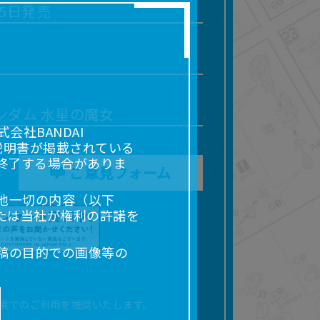
月5日発売
ンダム 水星の魔女
社BANDAI
説明書が掲載されている
終了する場合がありま
ご意見フォーム
他一切の内容（以下
たは当社が権利の許諾を
稿の目的での画像等の
販売、出版等を含むがこ
なる場合があります。
境でのご利用を推奨いたします。