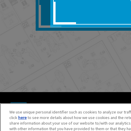
■対象商品仕様の変更な
■当社は、取扱説明書の
りません。
■お客様のご利用環境に
■本サービスを利用した
しても、当社は何らの
器、ネットワークへの
ても、当社は何らの責
■当社は、本サービスの
サービスの提供を終了
■本サービスのご利用に
場合、これらに従って
© BANDAI SPIRITS CO.,LTD. ALL RIGHTS RESERVED.
©創通・サンライズ ©創通・サンライズ・MBS
We use unique personal identifier such as cookies to analyze our traf
©SOTSU・SUNRISE ©SOTSU・SUNRISE・MBS
click
here
to see more details about how we use cookies and the rete
©Nintendo・Creatures・GAME FREAK・TV Tokyo・ShoPr
share information about your use of our website to/with our analytic
©Pokémon. ©Nintendo/Creatures Inc./GAME FREAK inc.
with other information that you have provided to them or that they ha