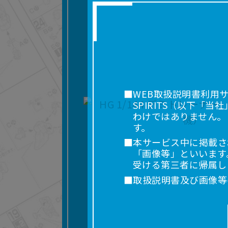
■WEB取扱説明書利用
SPIRITS（以下
わけではありません。
す。
■本サービス中に掲載さ
「画像等」といいます
受ける第三者に帰属し
■取扱説明書及び画像等
利用を含みます。）を
れに限りません。）す
■掲載している取扱説明