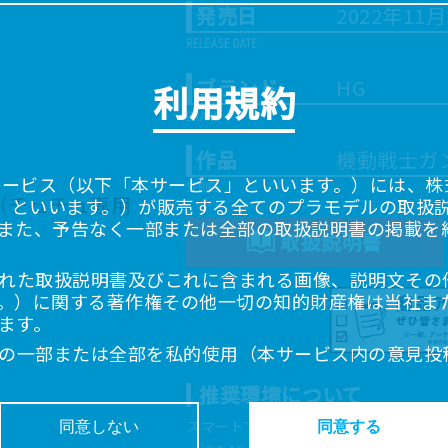
発売日
2022年11
ブランド
HG
利用規約
作品
機動戦士ガ
サービス（以下「本サービス」といいます。）には、株式会
「当社」といいます。）が販売する全てのプラモデルの取扱
また、予告なく一部または全部の取扱説明書の掲載を
取扱説明書
れた取扱説明書及びこれに含まれる画像、説明文その
。）に関する著作権その他一切の知的財産権は当社ま
ます。
の一部または全部を私的使用（本サービス内の意見投
超えて使用（複製、複写、改変、掲示、頒布、配信、
推奨環境について
ることは禁止いたします。
書は、お客様が購入された商品に同梱されたものと異
スマートフォン、タブレットは以下の環
同意しない
同意する