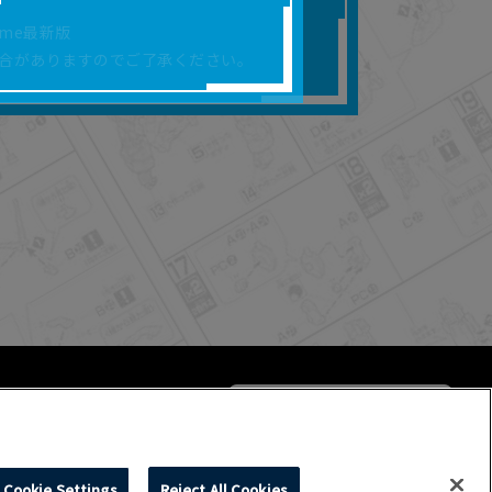
合があります。
rome最新版
を保証するものではあ
合がありますのでご了承ください。
ります。
らかの損害が生じたと
よって、利用者の通信機
ます。）等が生じたとし
ます。また当社は、本
社が定める規約がある
Cookie Settings
Reject All Cookies