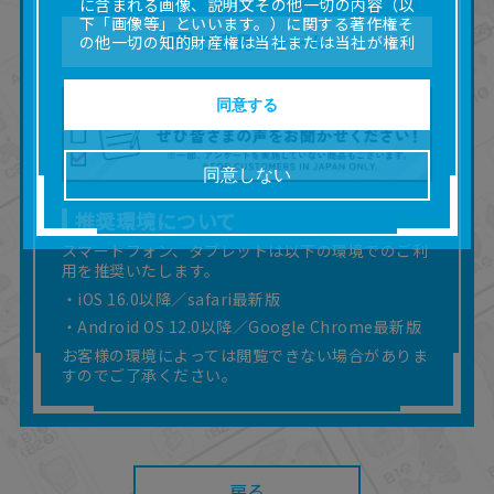
に含まれる画像、説明文その他一切の内容（以
下「画像等」といいます。）に関する著作権そ
ご意見フォーム
の他一切の知的財産権は当社または当社が権利
の許諾を受ける第三者に帰属します。
■取扱説明書及び画像等の一部または全部を私的
使用（本サービス内の意見投稿の目的での画像
同意する
等の利用を含みます。）を超えて使用（複製、
複写、改変、掲示、頒布、配信、販売、出版等
を含むがこれに限りません。）することは禁止
同意しない
いたします。
■掲載している取扱説明書は、お客様が購入され
推奨環境について
た商品に同梱されたものと異なる場合がありま
す。
スマートフォン、タブレットは以下の環境でのご利
用を推奨いたします。
■対象商品仕様の変更などにより、取扱説明書の
内容は予告なく変更される場合があります。
・iOS 16.0以降／safari最新版
■当社は、取扱説明書の正確性確保に努めており
・Android OS 12.0以降／Google Chrome最新版
ますが、取扱説明書の完全性を保証するもので
お客様の環境によっては閲覧できない場合がありま
はありません。
すのでご了承ください。
■お客様のご利用環境によっては、本サービスを
ご利用いただけない場合があります。
■本サービスを利用したこと、または利用できな
かったことにより利用者に何らかの損害が生じ
たとしても、当社は何らの責任を負いません。
また、本サイトを利用したことによって、利用
戻る