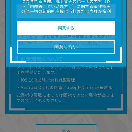
に含まれる画像、説明文その他一切の内容（以
下「画像等」といいます。）に関する著作権そ
ご意見フォーム
の他一切の知的財産権は当社または当社が権利
の許諾を受ける第三者に帰属します。
■取扱説明書及び画像等の一部または全部を私的
使用（本サービス内の意見投稿の目的での画像
同意する
等の利用を含みます。）を超えて使用（複製、
複写、改変、掲示、頒布、配信、販売、出版等
を含むがこれに限りません。）することは禁止
同意しない
いたします。
■掲載している取扱説明書は、お客様が購入され
推奨環境について
た商品に同梱されたものと異なる場合がありま
す。
スマートフォン、タブレットは以下の環境でのご利
用を推奨いたします。
■対象商品仕様の変更などにより、取扱説明書の
内容は予告なく変更される場合があります。
・iOS 16.0以降／safari最新版
■当社は、取扱説明書の正確性確保に努めており
・Android OS 12.0以降／Google Chrome最新版
ますが、取扱説明書の完全性を保証するもので
お客様の環境によっては閲覧できない場合がありま
はありません。
すのでご了承ください。
■お客様のご利用環境によっては、本サービスを
ご利用いただけない場合があります。
■本サービスを利用したこと、または利用できな
かったことにより利用者に何らかの損害が生じ
たとしても、当社は何らの責任を負いません。
また、本サイトを利用したことによって、利用
戻る