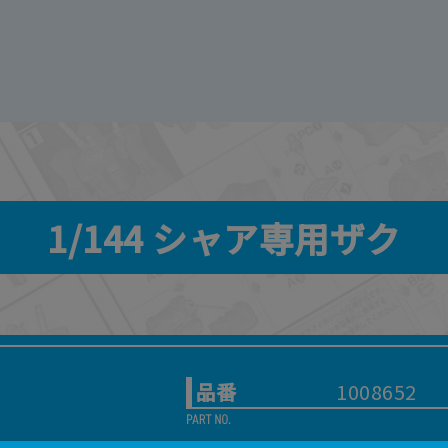
1/144 シャア専用ザク
品番
1008652