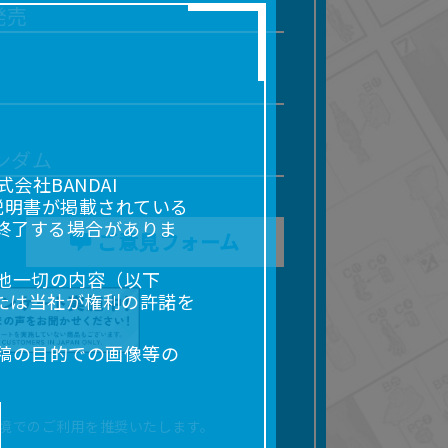
発売
ンダム
社BANDAI
説明書が掲載されている
終了する場合がありま
ご意見フォーム
他一切の内容（以下
たは当社が権利の許諾を
稿の目的での画像等の
販売、出版等を含むがこ
なる場合があります。
境でのご利用を推奨いたします。