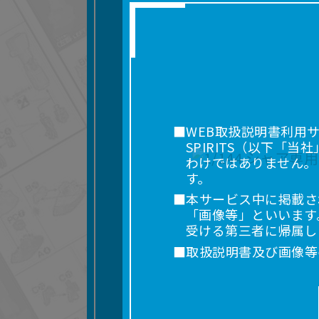
■WEB取扱説明書利用
SPIRITS（以下
わけではありません。
す。
■本サービス中に掲載さ
「画像等」といいます
受ける第三者に帰属し
■取扱説明書及び画像等
利用を含みます。）を
れに限りません。）す
■掲載している取扱説明