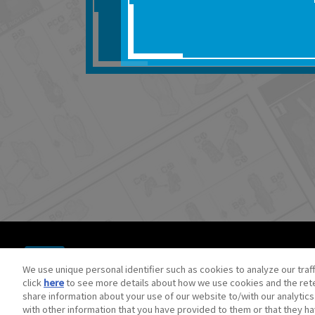
■対象商品仕様の変更な
■当社は、取扱説明書の
りません。
■お客様のご利用環境に
■本サービスを利用した
しても、当社は何らの
器、ネットワークへの
ても、当社は何らの責
■当社は、本サービスの
サービスの提供を終了
■本サービスのご利用に
場合、これらに従って
© BANDAI SPIRITS CO.,LTD. ALL RIGHTS RESERVED.
©創通・サンライズ ©創通・サンライズ・MBS
We use unique personal identifier such as cookies to analyze our traf
©SOTSU・SUNRISE ©SOTSU・SUNRISE・MBS
click
here
to see more details about how we use cookies and the rete
©Nintendo・Creatures・GAME FREAK・TV Tokyo・ShoPr
share information about your use of our website to/with our analytic
©Pokémon. ©Nintendo/Creatures Inc./GAME FREAK inc.
with other information that you have provided to them or that they ha