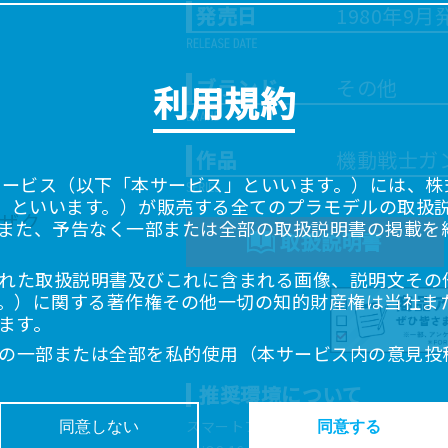
発売日
1980年9月
ブランド
その他
利用規約
作品
機動戦士ガ
サービス（以下「本サービス」といいます。）には、株式会
「当社」といいます。）が販売する全てのプラモデルの取扱
また、予告なく一部または全部の取扱説明書の掲載を
取扱説明書
れた取扱説明書及びこれに含まれる画像、説明文その
。）に関する著作権その他一切の知的財産権は当社ま
ます。
の一部または全部を私的使用（本サービス内の意見投
超えて使用（複製、複写、改変、掲示、頒布、配信、
推奨環境について
ることは禁止いたします。
書は、お客様が購入された商品に同梱されたものと異
スマートフォン、タブレットは以下の環
同意しない
同意する