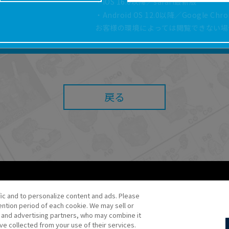
・iOS 16.0以降／safari最新版
どにより、取扱説明書の内容は予告なく変更される場
・Android OS 12.0以降／Google Ch
正確性確保に努めておりますが、取扱説明書の完全性
お客様の環境によっては閲覧できない場
よっては、本サービスをご利用いただけない場合があ
こと、または利用できなかったことにより利用者に何
責任を負いません。また、本サイトを利用したことに
障害（コンピューターウィルスに起因する障害を含み
任も負いません。
戻る
内容・条件を予告なく変更または停止することがあり
することがあります。
あたり、
ウェブサイトご利用条件
およびその他別途当
ご利用ください。
fic and to personalize content and ads. Please
ntion period of each cookie. We may sell or
o・JR Kikaku ©Pokémon
s and advertising partners, who may combine it
ve collected from your use of their services.