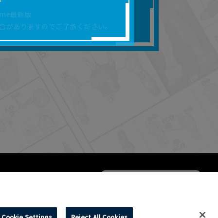
合があります。
rome最新版
を保証するものではあ
合がありますのでご了承ください。
ります。
らかの損害が生じたと
よって、利用者の通信機
ます。）等が生じたとし
ます。また当社は、本
社が定める規約がある
Cookie Settings
Reject All Cookies