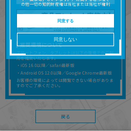
の他一切の知的財産権は当社または当社が権利
の許諾を受ける第三者に帰属します。
■取扱説明書及び画像等の一部または全部を私的
使用（本サービス内の意見投稿の目的での画像
同意する
等の利用を含みます。）を超えて使用（複製、
複写、改変、掲示、頒布、配信、販売、出版等
を含むがこれに限りません。）することは禁止
同意しない
いたします。
推奨環境について
■掲載している取扱説明書は、お客様が購入され
スマートフォン、タブレットは以下の環境でのご利
た商品に同梱されたものと異なる場合がありま
用を推奨いたします。
す。
■対象商品仕様の変更などにより、取扱説明書の
・iOS 16.0以降／safari最新版
内容は予告なく変更される場合があります。
・Android OS 12.0以降／Google Chrome最新版
■当社は、取扱説明書の正確性確保に努めており
お客様の環境によっては閲覧できない場合がありま
ますが、取扱説明書の完全性を保証するもので
すのでご了承ください。
はありません。
■お客様のご利用環境によっては、本サービスを
ご利用いただけない場合があります。
■本サービスを利用したこと、または利用できな
かったことにより利用者に何らかの損害が生じ
戻る
たとしても、当社は何らの責任を負いません。
また、本サイトを利用したことによって、利用
者の通信機器、ネットワークへの障害（コンピ