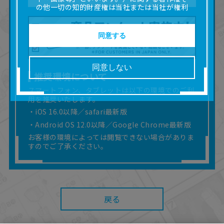
の他一切の知的財産権は当社または当社が権利
の許諾を受ける第三者に帰属します。
■取扱説明書及び画像等の一部または全部を私的
使用（本サービス内の意見投稿の目的での画像
同意する
等の利用を含みます。）を超えて使用（複製、
複写、改変、掲示、頒布、配信、販売、出版等
を含むがこれに限りません。）することは禁止
同意しない
いたします。
推奨環境について
■掲載している取扱説明書は、お客様が購入され
スマートフォン、タブレットは以下の環境でのご利
た商品に同梱されたものと異なる場合がありま
用を推奨いたします。
す。
■対象商品仕様の変更などにより、取扱説明書の
・iOS 16.0以降／safari最新版
内容は予告なく変更される場合があります。
・Android OS 12.0以降／Google Chrome最新版
■当社は、取扱説明書の正確性確保に努めており
お客様の環境によっては閲覧できない場合がありま
ますが、取扱説明書の完全性を保証するもので
すのでご了承ください。
はありません。
■お客様のご利用環境によっては、本サービスを
ご利用いただけない場合があります。
■本サービスを利用したこと、または利用できな
かったことにより利用者に何らかの損害が生じ
戻る
たとしても、当社は何らの責任を負いません。
また、本サイトを利用したことによって、利用
者の通信機器、ネットワークへの障害（コンピ