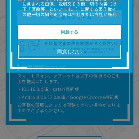
に含まれる画像、説明文その他一切の内容（以
下「画像等」といいます。）に関する著作権そ
の他一切の知的財産権は当社または当社が権利
ご意見フォーム
の許諾を受ける第三者に帰属します。
■取扱説明書及び画像等の一部または全部を私的
使用（本サービス内の意見投稿の目的での画像
同意する
等の利用を含みます。）を超えて使用（複製、
複写、改変、掲示、頒布、配信、販売、出版等
を含むがこれに限りません。）することは禁止
同意しない
いたします。
■掲載している取扱説明書は、お客様が購入され
推奨環境について
た商品に同梱されたものと異なる場合がありま
す。
スマートフォン、タブレットは以下の環境でのご利
■対象商品仕様の変更などにより、取扱説明書の
用を推奨いたします。
内容は予告なく変更される場合があります。
・iOS 16.0以降／safari最新版
■当社は、取扱説明書の正確性確保に努めており
・Android OS 12.0以降／Google Chrome最新版
ますが、取扱説明書の完全性を保証するもので
はありません。
お客様の環境によっては閲覧できない場合がありま
■お客様のご利用環境によっては、本サービスを
すのでご了承ください。
ご利用いただけない場合があります。
■本サービスを利用したこと、または利用できな
かったことにより利用者に何らかの損害が生じ
たとしても、当社は何らの責任を負いません。
また、本サイトを利用したことによって、利用