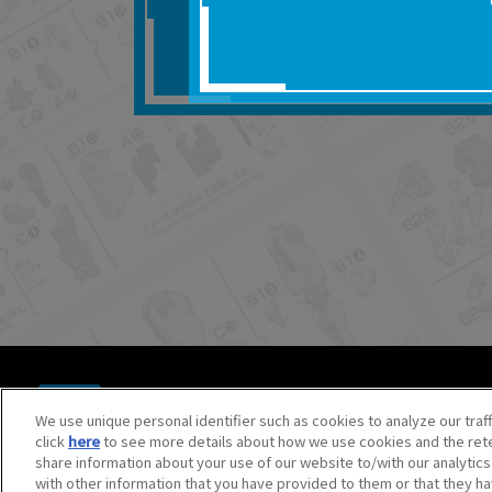
■対象商品仕様の変更な
■当社は、取扱説明書の
りません。
■お客様のご利用環境に
■本サービスを利用した
しても、当社は何らの
器、ネットワークへの
ても、当社は何らの責
■当社は、本サービスの
サービスの提供を終了
■本サービスのご利用に
場合、これらに従って
© BANDAI SPIRITS CO.,LTD. ALL RIGHTS RESERVED.
©創通・サンライズ ©創通・サンライズ・MBS
We use unique personal identifier such as cookies to analyze our traf
©SOTSU・SUNRISE ©SOTSU・SUNRISE・MBS
click
here
to see more details about how we use cookies and the rete
©Nintendo・Creatures・GAME FREAK・TV Tokyo・ShoPr
share information about your use of our website to/with our analytic
©Pokémon. ©Nintendo/Creatures Inc./GAME FREAK inc.
with other information that you have provided to them or that they ha