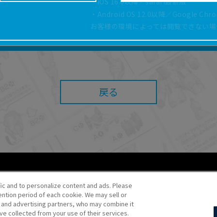
・iOS 16.0以降／safari最新版
どにより、取扱説明書の内容は予告なく変更される場
・Android OS 12.0以降／Google Ch
正確性確保に努めておりますが、取扱説明書の完全性
お客様の環境によっては閲覧できない場
よっては、本サービスをご利用いただけない場合があ
こと、または利用できなかったことにより利用者に何
責任を負いません。また、本サイトを利用したことに
障害（コンピューターウィルスに起因する障害を含み
任も負いません。
戻る
内容・条件を予告なく変更または停止することがあり
することがあります。
あたり、
ウェブサイトご利用条件
およびその他別途当
ご利用ください。
fic and to personalize content and ads. Please
ntion period of each cookie. We may sell or
o・JR Kikaku ©Pokémon
s and advertising partners, who may combine it
ve collected from your use of their services.