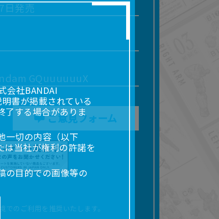
17日発売
dam GQuuuuuuX
社BANDAI
説明書が掲載されている
終了する場合がありま
ご意見フォーム
他一切の内容（以下
たは当社が権利の許諾を
稿の目的での画像等の
販売、出版等を含むがこ
なる場合があります。
境でのご利用を推奨いたします。