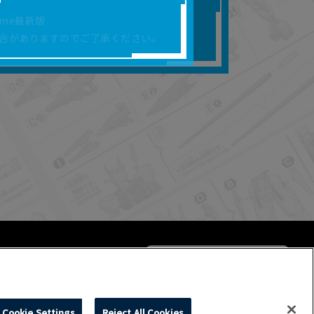
合があります。
rome最新版
を保証するものではあ
合がありますのでご了承ください。
ります。
らかの損害が生じたと
よって、利用者の通信機
ます。）等が生じたとし
ます。また当社は、本
社が定める規約がある
Cookie Settings
Reject All Cookies