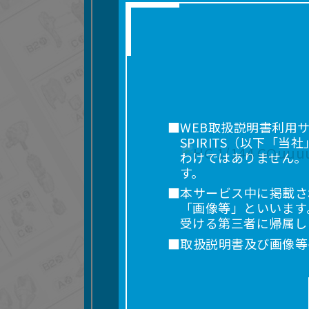
■WEB取扱説明書利用
SPIRITS（以下
わけではありません。
す。
■本サービス中に掲載さ
「画像等」といいます
受ける第三者に帰属し
■取扱説明書及び画像等
利用を含みます。）を
れに限りません。）す
■掲載している取扱説明