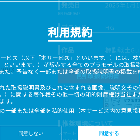
発売日
2025年1月
ブランド
HG
利用規約
作品
機動戦士Gun
サービス（以下「本サービス」といいます。）には、株式会
「当社」といいます。）が販売する全てのプラモデルの取扱
また、予告なく一部または全部の取扱説明書の掲載を
取扱説明書
れた取扱説明書及びこれに含まれる画像、説明文その
。）に関する著作権その他一切の知的財産権は当社ま
ます。
の一部または全部を私的使用（本サービス内の意見投
超えて使用（複製、複写、改変、掲示、頒布、配信、
推奨環境について
ることは禁止いたします。
書は、お客様が購入された商品に同梱されたものと異
スマートフォン、タブレットは以下の環
同意しない
同意する