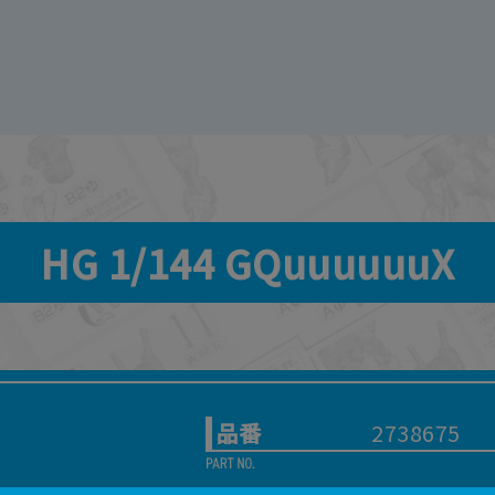
HG 1/144 GQuuuuuuX
品番
2738675