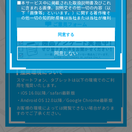
■本サービス中に掲載された取扱説明書及びこれ
補足説明書
に含まれる画像、説明文その他一切の内容（以
下「画像等」といいます。）に関する著作権そ
の他一切の知的財産権は当社または当社が権利
の許諾を受ける第三者に帰属します。
ご意見フォーム
■取扱説明書及び画像等の一部または全部を私的
使用（本サービス内の意見投稿の目的での画像
同意する
等の利用を含みます。）を超えて使用（複製、
複写、改変、掲示、頒布、配信、販売、出版等
を含むがこれに限りません。）することは禁止
同意しない
いたします。
■掲載している取扱説明書は、お客様が購入され
た商品に同梱されたものと異なる場合がありま
推奨環境について
す。
■対象商品仕様の変更などにより、取扱説明書の
スマートフォン、タブレットは以下の環境でのご利
内容は予告なく変更される場合があります。
用を推奨いたします。
■当社は、取扱説明書の正確性確保に努めており
・iOS 16.0以降／safari最新版
ますが、取扱説明書の完全性を保証するもので
・Android OS 12.0以降／Google Chrome最新版
はありません。
お客様の環境によっては閲覧できない場合がありま
■お客様のご利用環境によっては、本サービスを
すのでご了承ください。
ご利用いただけない場合があります。
■本サービスを利用したこと、または利用できな
かったことにより利用者に何らかの損害が生じ
たとしても、当社は何らの責任を負いません。