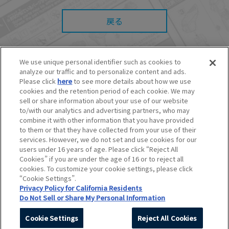
また、本サイトを利用したことによって、利用
者の通信機器、ネットワークへの障害（コンピ
戻る
ューターウィルスに起因する障害を含みま
す。）等が生じたとしても、当社は何らの責任
も負いません。
■当社は、本サービスの内容・条件を予告なく変
We use unique personal identifier such as cookies to
更または停止することがあります。また当社
analyze our traffic and to personalize content and ads.
は、本サービスの提供を終了することがありま
す。
© BANDAI SPIRITS CO.,LTD. ALL RIGHTS RESERVED.
Please click
here
to see more details about how we use
©創通・サンライズ ©創通・サンライズ・MBS
cookies and the retention period of each cookie. We may
■本サービスのご利用にあたり、
ウェブサイトご
©SOTSU・SUNRISE ©SOTSU・SUNRISE・MBS
sell or share information about your use of our website
利用条件
およびその他別途当社が定める規約が
©Nintendo・Creatures・GAME FREAK・TV Tokyo・ShoPro・JR Kikaku
ある場合、これらに従ってご利用ください。
to/with our analytics and advertising partners, who may
©Pokémon
combine it with other information that you have provided
©Pokémon. ©Nintendo/Creatures Inc./GAME FREAK inc.
to them or that they have collected from your use of their
このホームページに掲載されている全ての画像、文章、データなどの無断
services. However, we do not set and use cookies for our
転用、転載をお断りします。
users under 16 years of age. Please click “Reject All
Unauthorized use or reproduction of materials contained in this page
Cookies” if you are under the age of 16 or to reject all
is strictly prohibited.
cookies. To customize your cookie settings, please click
Do Not Sell or Share My Personal Information
“Cookie Settings”.
Privacy Policy for California Residents
Do Not Sell or Share My Personal Information
Cookie Settings
Reject All Cookies