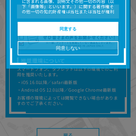
に含まれる画像、説明文その他一切の内容（以
下「画像等」といいます。）に関する著作権そ
ご意見フォーム
の他一切の知的財産権は当社または当社が権利
の許諾を受ける第三者に帰属します。
■取扱説明書及び画像等の一部または全部を私的
使用（本サービス内の意見投稿の目的での画像
同意する
等の利用を含みます。）を超えて使用（複製、
複写、改変、掲示、頒布、配信、販売、出版等
を含むがこれに限りません。）することは禁止
同意しない
いたします。
■掲載している取扱説明書は、お客様が購入され
推奨環境について
た商品に同梱されたものと異なる場合がありま
す。
スマートフォン、タブレットは以下の環境でのご利
用を推奨いたします。
■対象商品仕様の変更などにより、取扱説明書の
内容は予告なく変更される場合があります。
・iOS 16.0以降／safari最新版
■当社は、取扱説明書の正確性確保に努めており
・Android OS 12.0以降／Google Chrome最新版
ますが、取扱説明書の完全性を保証するもので
お客様の環境によっては閲覧できない場合がありま
はありません。
すのでご了承ください。
■お客様のご利用環境によっては、本サービスを
ご利用いただけない場合があります。
■本サービスを利用したこと、または利用できな
かったことにより利用者に何らかの損害が生じ
たとしても、当社は何らの責任を負いません。
また、本サイトを利用したことによって、利用
戻る