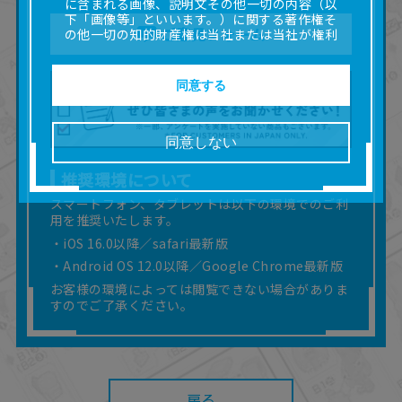
に含まれる画像、説明文その他一切の内容（以
下「画像等」といいます。）に関する著作権そ
ご意見フォーム
の他一切の知的財産権は当社または当社が権利
の許諾を受ける第三者に帰属します。
■取扱説明書及び画像等の一部または全部を私的
使用（本サービス内の意見投稿の目的での画像
同意する
等の利用を含みます。）を超えて使用（複製、
複写、改変、掲示、頒布、配信、販売、出版等
を含むがこれに限りません。）することは禁止
同意しない
いたします。
■掲載している取扱説明書は、お客様が購入され
推奨環境について
た商品に同梱されたものと異なる場合がありま
す。
スマートフォン、タブレットは以下の環境でのご利
用を推奨いたします。
■対象商品仕様の変更などにより、取扱説明書の
内容は予告なく変更される場合があります。
・iOS 16.0以降／safari最新版
■当社は、取扱説明書の正確性確保に努めており
・Android OS 12.0以降／Google Chrome最新版
ますが、取扱説明書の完全性を保証するもので
お客様の環境によっては閲覧できない場合がありま
はありません。
すのでご了承ください。
■お客様のご利用環境によっては、本サービスを
ご利用いただけない場合があります。
■本サービスを利用したこと、または利用できな
かったことにより利用者に何らかの損害が生じ
たとしても、当社は何らの責任を負いません。
また、本サイトを利用したことによって、利用
戻る