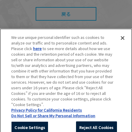
また、本サイトを利用したことによって、利用
者の通信機器、ネットワークへの障害（コンピ
戻る
ューターウィルスに起因する障害を含みま
す。）等が生じたとしても、当社は何らの責任
も負いません。
■当社は、本サービスの内容・条件を予告なく変
更または停止することがあります。また当社
We use unique personal identifier such as cookies to
は、本サービスの提供を終了することがありま
analyze our traffic and to personalize content and ads.
す。
© BANDAI SPIRITS CO.,LTD. ALL RIGHTS RESERVED.
Please click
here
to see more details about how we use
©創通・サンライズ ©創通・サンライズ・MBS
cookies and the retention period of each cookie. We may
■本サービスのご利用にあたり、
ウェブサイトご
©SOTSU・SUNRISE ©SOTSU・SUNRISE・MBS
利用条件
およびその他別途当社が定める規約が
sell or share information about your use of our website
©Nintendo・Creatures・GAME FREAK・TV Tokyo・ShoPro・JR Kikaku
ある場合、これらに従ってご利用ください。
to/with our analytics and advertising partners, who may
©Pokémon
combine it with other information that you have provided
©Pokémon. ©Nintendo/Creatures Inc./GAME FREAK inc.
to them or that they have collected from your use of their
このホームページに掲載されている全ての画像、文章、データなどの無断
services. However, we do not set and use cookies for our
転用、転載をお断りします。
users under 16 years of age. Please click “Reject All
Unauthorized use or reproduction of materials contained in this page
Cookies” if you are under the age of 16 or to reject all
is strictly prohibited.
cookies. To customize your cookie settings, please click
Do Not Sell or Share My Personal Information
“Cookie Settings”.
Privacy Policy for California Residents
Do Not Sell or Share My Personal Information
Cookie Settings
Reject All Cookies