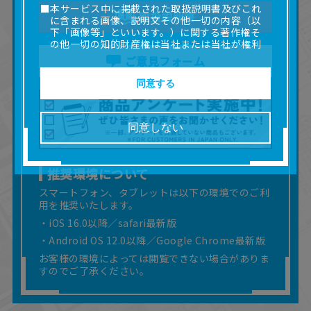
■本サービス中に掲載された取扱説明書及びこれ
取扱説明書
に含まれる画像、説明文その他一切の内容（以
下「画像等」といいます。）に関する著作権そ
の他一切の知的財産権は当社または当社が権利
の許諾を受ける第三者に帰属します。
ご意見フォーム
■取扱説明書及び画像等の一部または全部を私的
使用（本サービス内の意見投稿の目的での画像
同意する
等の利用を含みます。）を超えて使用（複製、
複写、改変、掲示、頒布、配信、販売、出版等
を含むがこれに限りません。）することは禁止
同意しない
いたします。
■掲載している取扱説明書は、お客様が購入され
た商品に同梱されたものと異なる場合がありま
推奨環境について
す。
■対象商品仕様の変更などにより、取扱説明書の
スマートフォン、タブレットは以下の環境でのご利
内容は予告なく変更される場合があります。
用を推奨いたします。
■当社は、取扱説明書の正確性確保に努めており
・iOS 16.0以降／safari最新版
ますが、取扱説明書の完全性を保証するもので
・Android OS 12.0以降／Google Chrome最新版
はありません。
お客様の環境によっては閲覧できない場合がありま
■お客様のご利用環境によっては、本サービスを
ご利用いただけない場合があります。
すのでご了承ください。
■本サービスを利用したこと、または利用できな
かったことにより利用者に何らかの損害が生じ
たとしても、当社は何らの責任を負いません。