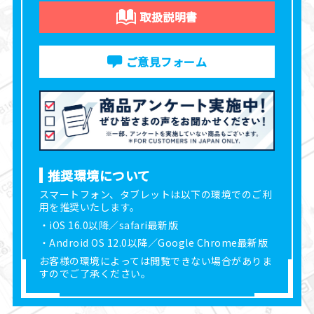
取扱説明書
ご意見フォーム
推奨環境について
スマートフォン、タブレットは以下の環境でのご利
用を推奨いたします。
・iOS 16.0以降／safari最新版
・Android OS 12.0以降／Google Chrome最新版
お客様の環境によっては閲覧できない場合がありま
すのでご了承ください。