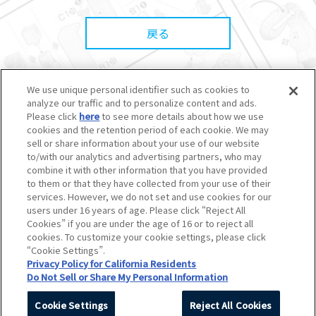
戻る
We use unique personal identifier such as cookies to
analyze our traffic and to personalize content and ads.
© BANDAI SPIRITS CO.,LTD. ALL RIGHTS RESERVED.
Please click
here
to see more details about how we use
©創通・サンライズ ©創通・サンライズ・MBS
cookies and the retention period of each cookie. We may
©SOTSU・SUNRISE ©SOTSU・SUNRISE・MBS
sell or share information about your use of our website
©Nintendo・Creatures・GAME FREAK・TV Tokyo・ShoPro・JR Kikaku
to/with our analytics and advertising partners, who may
©Pokémon
combine it with other information that you have provided
©Pokémon. ©Nintendo/Creatures Inc./GAME FREAK inc.
to them or that they have collected from your use of their
このホームページに掲載されている全ての画像、文章、データなどの無断
services. However, we do not set and use cookies for our
転用、転載をお断りします。
users under 16 years of age. Please click “Reject All
Unauthorized use or reproduction of materials contained in this page
Cookies” if you are under the age of 16 or to reject all
is strictly prohibited.
cookies. To customize your cookie settings, please click
Do Not Sell or Share My Personal Information
“Cookie Settings”.
Privacy Policy for California Residents
Do Not Sell or Share My Personal Information
Cookie Settings
Reject All Cookies