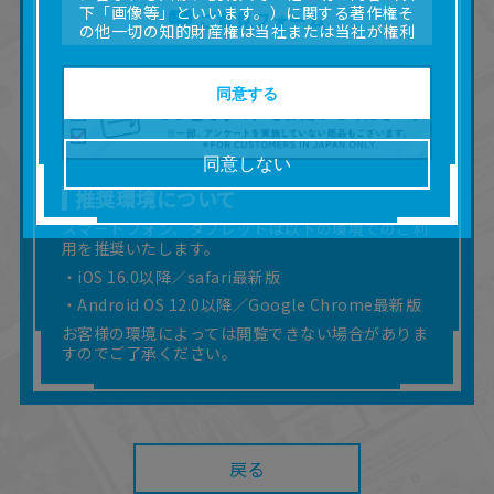
下「画像等」といいます。）に関する著作権そ
ご意見フォーム
の他一切の知的財産権は当社または当社が権利
の許諾を受ける第三者に帰属します。
■取扱説明書及び画像等の一部または全部を私的
使用（本サービス内の意見投稿の目的での画像
同意する
等の利用を含みます。）を超えて使用（複製、
複写、改変、掲示、頒布、配信、販売、出版等
を含むがこれに限りません。）することは禁止
同意しない
いたします。
推奨環境について
■掲載している取扱説明書は、お客様が購入され
た商品に同梱されたものと異なる場合がありま
スマートフォン、タブレットは以下の環境でのご利
す。
用を推奨いたします。
■対象商品仕様の変更などにより、取扱説明書の
・iOS 16.0以降／safari最新版
内容は予告なく変更される場合があります。
・Android OS 12.0以降／Google Chrome最新版
■当社は、取扱説明書の正確性確保に努めており
ますが、取扱説明書の完全性を保証するもので
お客様の環境によっては閲覧できない場合がありま
はありません。
すのでご了承ください。
■お客様のご利用環境によっては、本サービスを
ご利用いただけない場合があります。
■本サービスを利用したこと、または利用できな
かったことにより利用者に何らかの損害が生じ
たとしても、当社は何らの責任を負いません。
戻る
また、本サイトを利用したことによって、利用
者の通信機器、ネットワークへの障害（コンピ