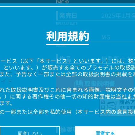
発売日
2025年1月
利用規約
ブランド
MG
作品
機動戦士ガ
サービス（以下「本サービス」といいます。）には、株式会
「当社」といいます。）が販売する全てのプラモデルの取扱
また、予告なく一部または全部の取扱説明書の掲載を
取扱説明書
れた取扱説明書及びこれに含まれる画像、説明文その
。）に関する著作権その他一切の知的財産権は当社ま
ます。
の一部または全部を私的使用（本サービス内の意見投
超えて使用（複製、複写、改変、掲示、頒布、配信、
ることは禁止いたします。
推奨環境について
書は、お客様が購入された商品に同梱されたものと異
同意しない
同意する