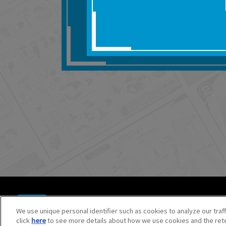
■対象商品仕様の変更な
■当社は、取扱説明書の
りません。
■お客様のご利用環境に
■本サービスを利用した
しても、当社は何らの
器、ネットワークへの
ても、当社は何らの責
■当社は、本サービスの
サービスの提供を終了
■本サービスのご利用に
場合、これらに従って
© BANDAI SPIRITS CO.,LTD. ALL RIGHTS RESERVED.
©創通・サンライズ ©創通・サンライズ・MBS
We use unique personal identifier such as cookies to analyze our traf
©SOTSU・SUNRISE ©SOTSU・SUNRISE・MBS
click
here
to see more details about how we use cookies and the rete
©Nintendo・Creatures・GAME FREAK・TV Tokyo・ShoPr