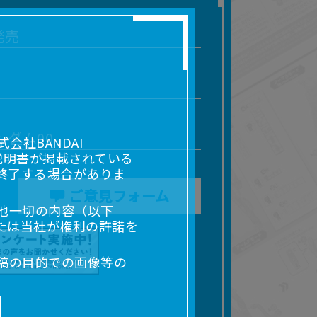
発売
ンダム00
社BANDAI
説明書が掲載されている
終了する場合がありま
ご意見フォーム
他一切の内容（以下
たは当社が権利の許諾を
稿の目的での画像等の
販売、出版等を含むがこ
なる場合があります。