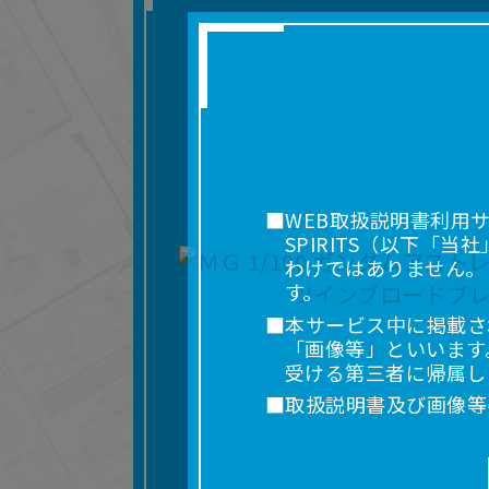
■WEB取扱説明書利用
SPIRITS（以下
わけではありません。
す。
■本サービス中に掲載さ
「画像等」といいます
受ける第三者に帰属し
■取扱説明書及び画像等
利用を含みます。）を
れに限りません。）す
■掲載している取扱説明