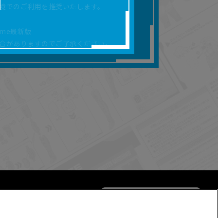
境でのご利用を推奨いたします。
合があります。
を保証するものではあ
rome最新版
合がありますのでご了承ください。
ります。
らかの損害が生じたと
よって、利用者の通信機
ます。）等が生じたとし
ます。また当社は、本
社が定める規約がある