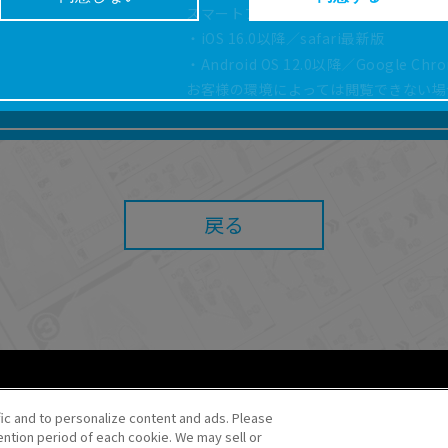
スマートフォン、タブレットは以下の環
どにより、取扱説明書の内容は予告なく変更される場
・iOS 16.0以降／safari最新版
正確性確保に努めておりますが、取扱説明書の完全性
・Android OS 12.0以降／Google Ch
お客様の環境によっては閲覧できない場
よっては、本サービスをご利用いただけない場合があ
こと、または利用できなかったことにより利用者に何
責任を負いません。また、本サイトを利用したことに
障害（コンピューターウィルスに起因する障害を含み
任も負いません。
戻る
内容・条件を予告なく変更または停止することがあり
することがあります。
あたり、
ウェブサイトご利用条件
およびその他別途当
ご利用ください。
fic and to personalize content and ads. Please
ntion period of each cookie. We may sell or
o・JR Kikaku ©Pokémon