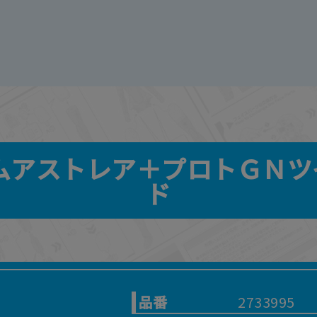
ガンダムアストレア＋プロトＧＮ
ド
品番
2733995