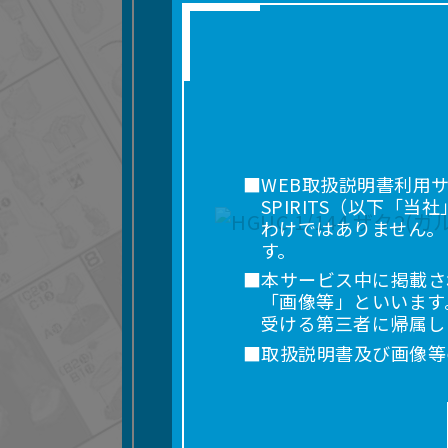
■WEB取扱説明書利用
SPIRITS（以下
わけではありません。
す。
■本サービス中に掲載さ
「画像等」といいます
受ける第三者に帰属し
■取扱説明書及び画像等
利用を含みます。）を
れに限りません。）す
■掲載している取扱説明