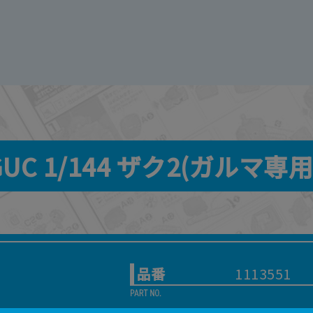
GUC 1/144 ザク2(ガルマ専用
品番
1113551