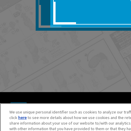
■対象商品仕様の変更な
■当社は、取扱説明書の
りません。
■お客様のご利用環境に
■本サービスを利用した
しても、当社は何らの
器、ネットワークへの
ても、当社は何らの責
■当社は、本サービスの
サービスの提供を終了
■本サービスのご利用に
場合、これらに従って
© BANDAI SPIRITS CO.,LTD. ALL RIGHTS RESERVED.
©創通・サンライズ ©創通・サンライズ・MBS
We use unique personal identifier such as cookies to analyze our traf
©SOTSU・SUNRISE ©SOTSU・SUNRISE・MBS
click
here
to see more details about how we use cookies and the rete
©Nintendo・Creatures・GAME FREAK・TV Tokyo・ShoPr
share information about your use of our website to/with our analytic
©Pokémon. ©Nintendo/Creatures Inc./GAME FREAK inc.
with other information that you have provided to them or that they ha