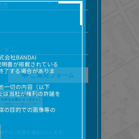
発売
ンダム
社BANDAI
説明書が掲載されている
終了する場合がありま
ご意見フォーム
他一切の内容（以下
たは当社が権利の許諾を
稿の目的での画像等の
販売、出版等を含むがこ
なる場合があります。
境でのご利用を推奨いたします。