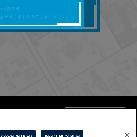
合があります。
rome最新版
を保証するものではあ
合がありますのでご了承ください。
ります。
らかの損害が生じたと
よって、利用者の通信機
ます。）等が生じたとし
ます。また当社は、本
社が定める規約がある
Cookie Settings
Reject All Cookies