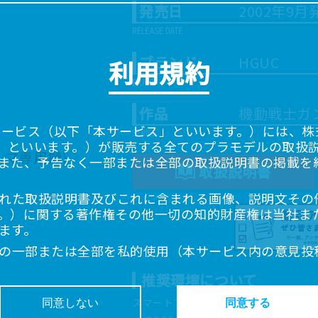
発売日
2002年9月
ブランド
HGUC
利用規約
作品
機動戦士ガ
サービス（以下「本サービス」といいます。）には、株式会
「当社」といいます。）が販売する全てのプラモデルの取扱
また、予告なく一部または全部の取扱説明書の掲載を
取扱説明書
れた取扱説明書及びこれに含まれる画像、説明文その
。）に関する著作権その他一切の知的財産権は当社ま
ます。
の一部または全部を私的使用（本サービス内の意見投
超えて使用（複製、複写、改変、掲示、頒布、配信、
推奨環境について
ることは禁止いたします。
書は、お客様が購入された商品に同梱されたものと異
スマートフォン、タブレットは以下の環
同意しない
同意する