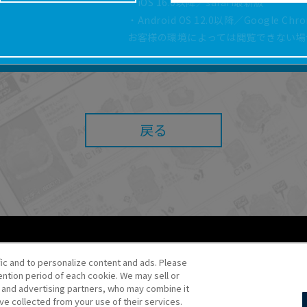
・iOS 16.0以降／safari最新版
どにより、取扱説明書の内容は予告なく変更される場
・Android OS 12.0以降／Google Ch
正確性確保に努めておりますが、取扱説明書の完全性
お客様の環境によっては閲覧できない場
よっては、本サービスをご利用いただけない場合があ
こと、または利用できなかったことにより利用者に何
責任を負いません。また、本サイトを利用したことに
障害（コンピューターウィルスに起因する障害を含み
任も負いません。
戻る
内容・条件を予告なく変更または停止することがあり
することがあります。
あたり、
ウェブサイトご利用条件
およびその他別途当
ご利用ください。
fic and to personalize content and ads. Please
ntion period of each cookie. We may sell or
o・JR Kikaku ©Pokémon
s and advertising partners, who may combine it
ve collected from your use of their services.