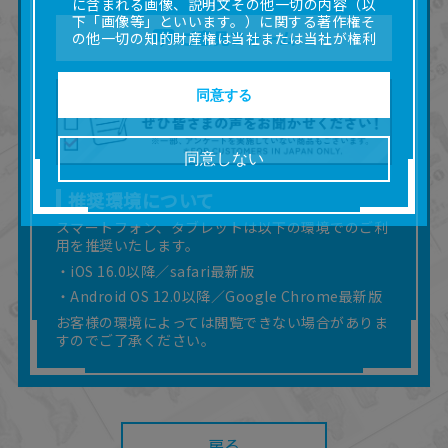
に含まれる画像、説明文その他一切の内容（以
下「画像等」といいます。）に関する著作権そ
ご意見フォーム
の他一切の知的財産権は当社または当社が権利
の許諾を受ける第三者に帰属します。
■取扱説明書及び画像等の一部または全部を私的
使用（本サービス内の意見投稿の目的での画像
同意する
等の利用を含みます。）を超えて使用（複製、
複写、改変、掲示、頒布、配信、販売、出版等
を含むがこれに限りません。）することは禁止
同意しない
いたします。
■掲載している取扱説明書は、お客様が購入され
推奨環境について
た商品に同梱されたものと異なる場合がありま
す。
スマートフォン、タブレットは以下の環境でのご利
用を推奨いたします。
■対象商品仕様の変更などにより、取扱説明書の
内容は予告なく変更される場合があります。
・iOS 16.0以降／safari最新版
■当社は、取扱説明書の正確性確保に努めており
・Android OS 12.0以降／Google Chrome最新版
ますが、取扱説明書の完全性を保証するもので
お客様の環境によっては閲覧できない場合がありま
はありません。
すのでご了承ください。
■お客様のご利用環境によっては、本サービスを
ご利用いただけない場合があります。
■本サービスを利用したこと、または利用できな
かったことにより利用者に何らかの損害が生じ
たとしても、当社は何らの責任を負いません。
また、本サイトを利用したことによって、利用
戻る