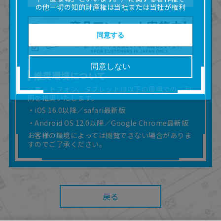
の他一切の知的財産権は当社または当社が権利
の許諾を受ける第三者に帰属します。
■取扱説明書及び画像等の一部または全部を私的
使用（本サービス内の意見投稿の目的での画像
同意する
等の利用を含みます。）を超えて使用（複製、
複写、改変、掲示、頒布、配信、販売、出版等
を含むがこれに限りません。）することは禁止
同意しない
いたします。
推奨環境について
■掲載している取扱説明書は、お客様が購入され
スマートフォン、タブレットは以下の環境でのご利
た商品に同梱されたものと異なる場合がありま
用を推奨いたします。
す。
■対象商品仕様の変更などにより、取扱説明書の
・iOS 16.0以降／safari最新版
内容は予告なく変更される場合があります。
・Android OS 12.0以降／Google Chrome最新版
■当社は、取扱説明書の正確性確保に努めており
お客様の環境によっては閲覧できない場合がありま
ますが、取扱説明書の完全性を保証するもので
すのでご了承ください。
はありません。
■お客様のご利用環境によっては、本サービスを
ご利用いただけない場合があります。
■本サービスを利用したこと、または利用できな
かったことにより利用者に何らかの損害が生じ
戻る
たとしても、当社は何らの責任を負いません。
また、本サイトを利用したことによって、利用
者の通信機器、ネットワークへの障害（コンピ