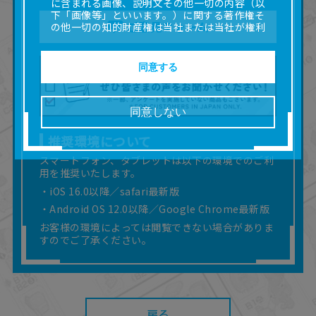
に含まれる画像、説明文その他一切の内容（以
下「画像等」といいます。）に関する著作権そ
ご意見フォーム
の他一切の知的財産権は当社または当社が権利
の許諾を受ける第三者に帰属します。
■取扱説明書及び画像等の一部または全部を私的
使用（本サービス内の意見投稿の目的での画像
同意する
等の利用を含みます。）を超えて使用（複製、
複写、改変、掲示、頒布、配信、販売、出版等
を含むがこれに限りません。）することは禁止
同意しない
いたします。
■掲載している取扱説明書は、お客様が購入され
推奨環境について
た商品に同梱されたものと異なる場合がありま
す。
スマートフォン、タブレットは以下の環境でのご利
用を推奨いたします。
■対象商品仕様の変更などにより、取扱説明書の
内容は予告なく変更される場合があります。
・iOS 16.0以降／safari最新版
■当社は、取扱説明書の正確性確保に努めており
・Android OS 12.0以降／Google Chrome最新版
ますが、取扱説明書の完全性を保証するもので
お客様の環境によっては閲覧できない場合がありま
はありません。
すのでご了承ください。
■お客様のご利用環境によっては、本サービスを
ご利用いただけない場合があります。
■本サービスを利用したこと、または利用できな
かったことにより利用者に何らかの損害が生じ
たとしても、当社は何らの責任を負いません。
また、本サイトを利用したことによって、利用
戻る