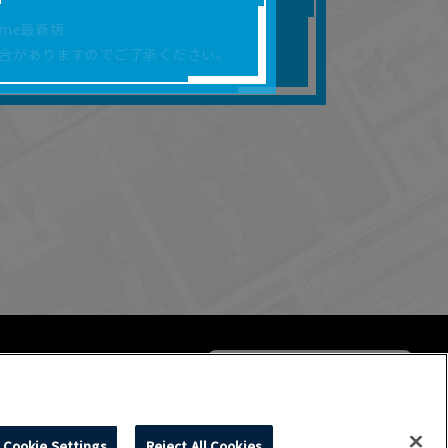
合があります。
rome最新版
を保証するものではあ
合がありますのでご了承ください。
ります。
らかの損害が生じたと
よって、利用者の通信機
ます。）等が生じたとし
ます。また当社は、本
社が定める規約がある
Cookie Settings
Reject All Cookies