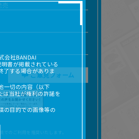
発売
社BANDAI
説明書が掲載されている
終了する場合がありま
ご意見フォーム
他一切の内容（以下
たは当社が権利の許諾を
稿の目的での画像等の
販売、出版等を含むがこ
なる場合があります。
境でのご利用を推奨いたします。