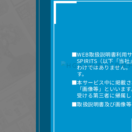
■WEB取扱説明書利用
SPIRITS（以下
わけではありません。
す。
■本サービス中に掲載さ
「画像等」といいます
受ける第三者に帰属し
■取扱説明書及び画像等
利用を含みます。）を
れに限りません。）す
■掲載している取扱説明