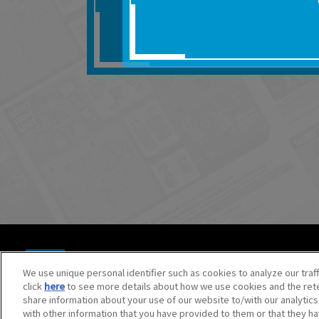
■対象商品仕様の変更な
■当社は、取扱説明書の
りません。
■お客様のご利用環境に
■本サービスを利用した
しても、当社は何らの
器、ネットワークへの
ても、当社は何らの責
■当社は、本サービスの
サービスの提供を終了
■本サービスのご利用に
場合、これらに従って
© BANDAI SPIRITS CO.,LTD. ALL RIGHTS RESERVED.
©創通・サンライズ ©創通・サンライズ・MBS
We use unique personal identifier such as cookies to analyze our traf
©SOTSU・SUNRISE ©SOTSU・SUNRISE・MBS
click
here
to see more details about how we use cookies and the rete
©Nintendo・Creatures・GAME FREAK・TV Tokyo・ShoPr
share information about your use of our website to/with our analytic
©Pokémon. ©Nintendo/Creatures Inc./GAME FREAK inc.
with other information that you have provided to them or that they ha