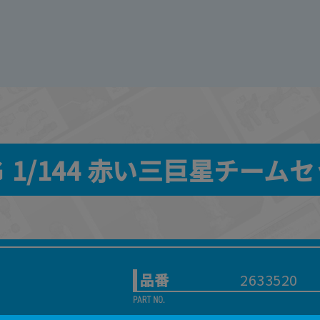
 1/144 赤い三巨星チーム
品番
2633520