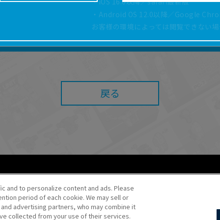
・iOS 16.0以降／safari最新版
どにより、取扱説明書の内容は予告なく変更される場
・Android OS 12.0以降／Google Ch
正確性確保に努めておりますが、取扱説明書の完全性
お客様の環境によっては閲覧できない場
よっては、本サービスをご利用いただけない場合があ
こと、または利用できなかったことにより利用者に何
責任を負いません。また、本サイトを利用したことに
障害（コンピューターウィルスに起因する障害を含み
任も負いません。
戻る
内容・条件を予告なく変更または停止することがあり
することがあります。
あたり、
ウェブサイトご利用条件
およびその他別途当
ご利用ください。
fic and to personalize content and ads. Please
ntion period of each cookie. We may sell or
o・JR Kikaku ©Pokémon
s and advertising partners, who may combine it
ve collected from your use of their services.