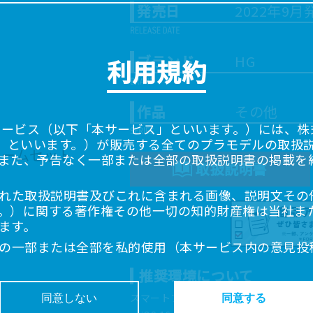
発売日
2022年9月
ブランド
HG
利用規約
作品
その他
サービス（以下「本サービス」といいます。）には、株式会
「当社」といいます。）が販売する全てのプラモデルの取扱
また、予告なく一部または全部の取扱説明書の掲載を
取扱説明書
れた取扱説明書及びこれに含まれる画像、説明文その
。）に関する著作権その他一切の知的財産権は当社ま
ます。
の一部または全部を私的使用（本サービス内の意見投
超えて使用（複製、複写、改変、掲示、頒布、配信、
推奨環境について
ることは禁止いたします。
書は、お客様が購入された商品に同梱されたものと異
スマートフォン、タブレットは以下の環
同意しない
同意する