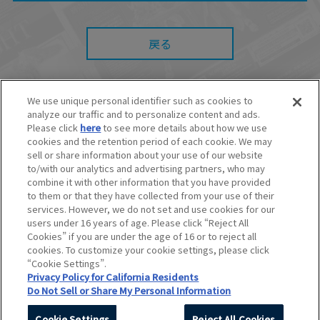
たとしても、当社は何らの責任を負いません。
また、本サイトを利用したことによって、利用
者の通信機器、ネットワークへの障害（コンピ
ューターウィルスに起因する障害を含みま
戻る
す。）等が生じたとしても、当社は何らの責任
も負いません。
■当社は、本サービスの内容・条件を予告なく変
更または停止することがあります。また当社
We use unique personal identifier such as cookies to
は、本サービスの提供を終了することがありま
analyze our traffic and to personalize content and ads.
す。
© BANDAI SPIRITS CO.,LTD. ALL RIGHTS RESERVED.
Please click
here
to see more details about how we use
■本サービスのご利用にあたり、
ウェブサイトご
©創通・サンライズ ©創通・サンライズ・MBS
cookies and the retention period of each cookie. We may
利用条件
およびその他別途当社が定める規約が
©SOTSU・SUNRISE ©SOTSU・SUNRISE・MBS
sell or share information about your use of our website
ある場合、これらに従ってご利用ください。
©Nintendo・Creatures・GAME FREAK・TV Tokyo・ShoPro・JR Kikaku
to/with our analytics and advertising partners, who may
©Pokémon
combine it with other information that you have provided
©Pokémon. ©Nintendo/Creatures Inc./GAME FREAK inc.
to them or that they have collected from your use of their
このホームページに掲載されている全ての画像、文章、データなどの無断
services. However, we do not set and use cookies for our
転用、転載をお断りします。
users under 16 years of age. Please click “Reject All
Unauthorized use or reproduction of materials contained in this page
Cookies” if you are under the age of 16 or to reject all
is strictly prohibited.
cookies. To customize your cookie settings, please click
Do Not Sell or Share My Personal Information
“Cookie Settings”.
Privacy Policy for California Residents
Do Not Sell or Share My Personal Information
Cookie Settings
Reject All Cookies