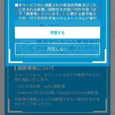
■本サービス中に掲載された取扱説明書及びこれ
に含まれる画像、説明文その他一切の内容（以
補足説明書
下「画像等」といいます。）に関する著作権そ
の他一切の知的財産権は当社または当社が権利
の許諾を受ける第三者に帰属します。
ご意見フォーム
■取扱説明書及び画像等の一部または全部を私的
使用（本サービス内の意見投稿の目的での画像
同意する
等の利用を含みます。）を超えて使用（複製、
複写、改変、掲示、頒布、配信、販売、出版等
を含むがこれに限りません。）することは禁止
同意しない
いたします。
■掲載している取扱説明書は、お客様が購入され
た商品に同梱されたものと異なる場合がありま
す。
推奨環境について
■対象商品仕様の変更などにより、取扱説明書の
スマートフォン、タブレットは以下の環境でのご利
内容は予告なく変更される場合があります。
用を推奨いたします。
■当社は、取扱説明書の正確性確保に努めており
・iOS 16.0以降／safari最新版
ますが、取扱説明書の完全性を保証するもので
はありません。
・Android OS 12.0以降／Google Chrome最新版
■お客様のご利用環境によっては、本サービスを
お客様の環境によっては閲覧できない場合がありま
ご利用いただけない場合があります。
すのでご了承ください。
■本サービスを利用したこと、または利用できな
かったことにより利用者に何らかの損害が生じ