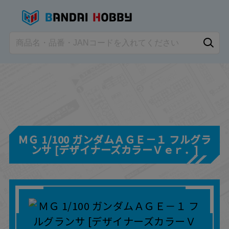
ＭＧ 1/100 ガンダムＡＧＥ－１ フルグラ
ンサ [デザイナーズカラーＶｅｒ．]