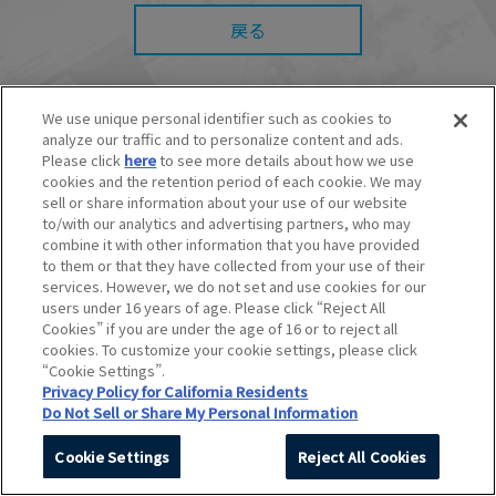
また、本サイトを利用したことによって、利用
者の通信機器、ネットワークへの障害（コンピ
戻る
ューターウィルスに起因する障害を含みま
す。）等が生じたとしても、当社は何らの責任
も負いません。
■当社は、本サービスの内容・条件を予告なく変
We use unique personal identifier such as cookies to
更または停止することがあります。また当社
analyze our traffic and to personalize content and ads.
は、本サービスの提供を終了することがありま
© BANDAI SPIRITS CO.,LTD. ALL RIGHTS RESERVED.
Please click
here
to see more details about how we use
す。
©創通・サンライズ ©創通・サンライズ・MBS
cookies and the retention period of each cookie. We may
■本サービスのご利用にあたり、
ウェブサイトご
©SOTSU・SUNRISE ©SOTSU・SUNRISE・MBS
sell or share information about your use of our website
利用条件
およびその他別途当社が定める規約が
©Nintendo・Creatures・GAME FREAK・TV Tokyo・ShoPro・JR Kikaku
to/with our analytics and advertising partners, who may
ある場合、これらに従ってご利用ください。
©Pokémon
combine it with other information that you have provided
©Pokémon. ©Nintendo/Creatures Inc./GAME FREAK inc.
to them or that they have collected from your use of their
このホームページに掲載されている全ての画像、文章、データなどの無断
services. However, we do not set and use cookies for our
転用、転載をお断りします。
users under 16 years of age. Please click “Reject All
Unauthorized use or reproduction of materials contained in this page
Cookies” if you are under the age of 16 or to reject all
is strictly prohibited.
cookies. To customize your cookie settings, please click
Do Not Sell or Share My Personal Information
“Cookie Settings”.
Privacy Policy for California Residents
Do Not Sell or Share My Personal Information
Cookie Settings
Reject All Cookies