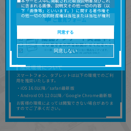
■本サービス中に掲載された取扱説明書及びこれ
取扱説明書
に含まれる画像、説明文その他一切の内容（以
下「画像等」といいます。）に関する著作権そ
の他一切の知的財産権は当社または当社が権利
ご意見フォーム
の許諾を受ける第三者に帰属します。
■取扱説明書及び画像等の一部または全部を私的
使用（本サービス内の意見投稿の目的での画像
同意する
等の利用を含みます。）を超えて使用（複製、
複写、改変、掲示、頒布、配信、販売、出版等
を含むがこれに限りません。）することは禁止
同意しない
いたします。
■掲載している取扱説明書は、お客様が購入され
た商品に同梱されたものと異なる場合がありま
推奨環境について
す。
スマートフォン、タブレットは以下の環境でのご利
■対象商品仕様の変更などにより、取扱説明書の
用を推奨いたします。
内容は予告なく変更される場合があります。
・iOS 16.0以降／safari最新版
■当社は、取扱説明書の正確性確保に努めており
ますが、取扱説明書の完全性を保証するもので
・Android OS 12.0以降／Google Chrome最新版
はありません。
お客様の環境によっては閲覧できない場合がありま
■お客様のご利用環境によっては、本サービスを
すのでご了承ください。
ご利用いただけない場合があります。
■本サービスを利用したこと、または利用できな
かったことにより利用者に何らかの損害が生じ
たとしても、当社は何らの責任を負いません。