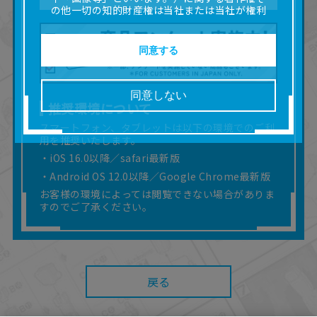
の他一切の知的財産権は当社または当社が権利
の許諾を受ける第三者に帰属します。
■取扱説明書及び画像等の一部または全部を私的
使用（本サービス内の意見投稿の目的での画像
同意する
等の利用を含みます。）を超えて使用（複製、
複写、改変、掲示、頒布、配信、販売、出版等
を含むがこれに限りません。）することは禁止
同意しない
いたします。
推奨環境について
■掲載している取扱説明書は、お客様が購入され
スマートフォン、タブレットは以下の環境でのご利
た商品に同梱されたものと異なる場合がありま
用を推奨いたします。
す。
■対象商品仕様の変更などにより、取扱説明書の
・iOS 16.0以降／safari最新版
内容は予告なく変更される場合があります。
・Android OS 12.0以降／Google Chrome最新版
■当社は、取扱説明書の正確性確保に努めており
お客様の環境によっては閲覧できない場合がありま
ますが、取扱説明書の完全性を保証するもので
すのでご了承ください。
はありません。
■お客様のご利用環境によっては、本サービスを
ご利用いただけない場合があります。
■本サービスを利用したこと、または利用できな
かったことにより利用者に何らかの損害が生じ
戻る
たとしても、当社は何らの責任を負いません。
また、本サイトを利用したことによって、利用
者の通信機器、ネットワークへの障害（コンピ