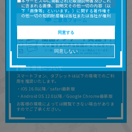
■本サービス中に掲載された取扱説明書及びこれ
取扱説明書
に含まれる画像、説明文その他一切の内容（以
下「画像等」といいます。）に関する著作権そ
の他一切の知的財産権は当社または当社が権利
ご意見フォーム
の許諾を受ける第三者に帰属します。
■取扱説明書及び画像等の一部または全部を私的
使用（本サービス内の意見投稿の目的での画像
同意する
等の利用を含みます。）を超えて使用（複製、
複写、改変、掲示、頒布、配信、販売、出版等
を含むがこれに限りません。）することは禁止
同意しない
いたします。
■掲載している取扱説明書は、お客様が購入され
た商品に同梱されたものと異なる場合がありま
推奨環境について
す。
スマートフォン、タブレットは以下の環境でのご利
■対象商品仕様の変更などにより、取扱説明書の
用を推奨いたします。
内容は予告なく変更される場合があります。
・iOS 16.0以降／safari最新版
■当社は、取扱説明書の正確性確保に努めており
ますが、取扱説明書の完全性を保証するもので
・Android OS 12.0以降／Google Chrome最新版
はありません。
お客様の環境によっては閲覧できない場合がありま
■お客様のご利用環境によっては、本サービスを
すのでご了承ください。
ご利用いただけない場合があります。
■本サービスを利用したこと、または利用できな
かったことにより利用者に何らかの損害が生じ
たとしても、当社は何らの責任を負いません。