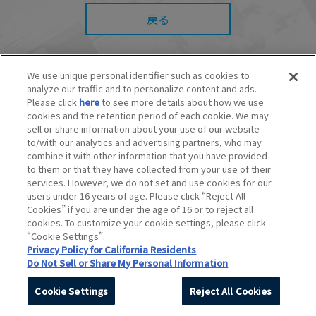
また、本サイトを利用したことによって、利用
者の通信機器、ネットワークへの障害（コンピ
戻る
ューターウィルスに起因する障害を含みま
す。）等が生じたとしても、当社は何らの責任
も負いません。
■当社は、本サービスの内容・条件を予告なく変
We use unique personal identifier such as cookies to
更または停止することがあります。また当社
analyze our traffic and to personalize content and ads.
は、本サービスの提供を終了することがありま
© BANDAI SPIRITS CO.,LTD. ALL RIGHTS RESERVED.
Please click
here
to see more details about how we use
す。
©創通・サンライズ ©創通・サンライズ・MBS
cookies and the retention period of each cookie. We may
■本サービスのご利用にあたり、
ウェブサイトご
©SOTSU・SUNRISE ©SOTSU・SUNRISE・MBS
sell or share information about your use of our website
利用条件
およびその他別途当社が定める規約が
©Nintendo・Creatures・GAME FREAK・TV Tokyo・ShoPro・JR Kikaku
to/with our analytics and advertising partners, who may
ある場合、これらに従ってご利用ください。
©Pokémon
combine it with other information that you have provided
©Pokémon. ©Nintendo/Creatures Inc./GAME FREAK inc.
to them or that they have collected from your use of their
このホームページに掲載されている全ての画像、文章、データなどの無断
services. However, we do not set and use cookies for our
転用、転載をお断りします。
users under 16 years of age. Please click “Reject All
Unauthorized use or reproduction of materials contained in this page
Cookies” if you are under the age of 16 or to reject all
is strictly prohibited.
cookies. To customize your cookie settings, please click
Do Not Sell or Share My Personal Information
“Cookie Settings”.
Privacy Policy for California Residents
Do Not Sell or Share My Personal Information
Cookie Settings
Reject All Cookies