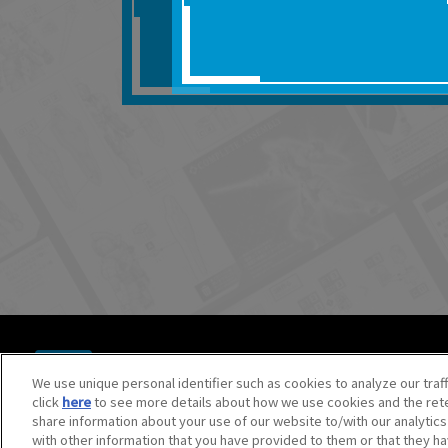
■対象商品仕様の変更な
■当社は、取扱説明書の
りません。
■お客様のご利用環境に
■本サービスを利用した
しても、当社は何らの
器、ネットワークへの
ても、当社は何らの責
■当社は、本サービスの
サービスの提供を終了
■本サービスのご利用に
場合、これらに従って
© BANDAI SPIRITS CO.,LTD. ALL RIGHTS RESERVED.
©創通・サンライズ ©創通・サンライズ・MBS
We use unique personal identifier such as cookies to analyze our traf
©SOTSU・SUNRISE ©SOTSU・SUNRISE・MBS
click
here
to see more details about how we use cookies and the rete
©Nintendo・Creatures・GAME FREAK・TV Tokyo・ShoPr
share information about your use of our website to/with our analytic
©Pokémon. ©Nintendo/Creatures Inc./GAME FREAK inc.
with other information that you have provided to them or that they ha