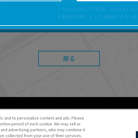
・iOS 16.0以降／safari最新版
どにより、取扱説明書の内容は予告なく変更される場
・Android OS 12.0以降／Google Ch
正確性確保に努めておりますが、取扱説明書の完全性
お客様の環境によっては閲覧できない場
よっては、本サービスをご利用いただけない場合があ
こと、または利用できなかったことにより利用者に何
責任を負いません。また、本サイトを利用したことに
障害（コンピューターウィルスに起因する障害を含み
任も負いません。
戻る
内容・条件を予告なく変更または停止することがあり
することがあります。
あたり、
ウェブサイトご利用条件
およびその他別途当
ご利用ください。
fic and to personalize content and ads. Please
ntion period of each cookie. We may sell or
o・JR Kikaku ©Pokémon
s and advertising partners, who may combine it
ve collected from your use of their services.