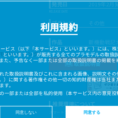
発売日
2019年2月
ブランド
その他
利用規約
作品
新機動戦記
サービス（以下「本サービス」といいます。）には、株式会
「当社」といいます。）が販売する全てのプラモデルの取扱
また、予告なく一部または全部の取扱説明書の掲載を
取扱説明書
れた取扱説明書及びこれに含まれる画像、説明文その
。）に関する著作権その他一切の知的財産権は当社ま
ます。
の一部または全部を私的使用（本サービス内の意見投
超えて使用（複製、複写、改変、掲示、頒布、配信、
推奨環境について
ることは禁止いたします。
書は、お客様が購入された商品に同梱されたものと異
スマートフォン、タブレットは以下の環
同意しない
同意する