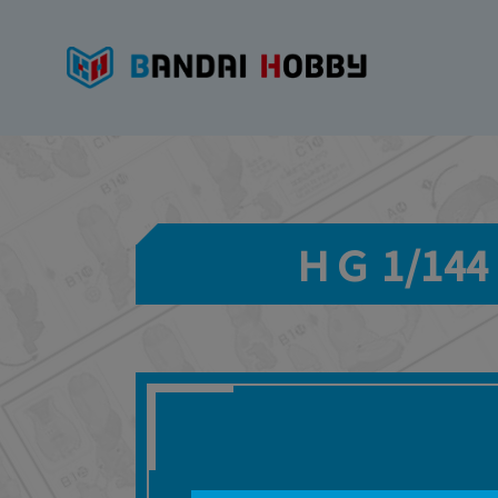
ＨＧ 1/1