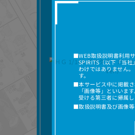
■WEB取扱説明書利用
SPIRITS（以下
わけではありません。
す。
■本サービス中に掲載さ
「画像等」といいます
受ける第三者に帰属し
■取扱説明書及び画像等
利用を含みます。）を
れに限りません。）す
■掲載している取扱説明