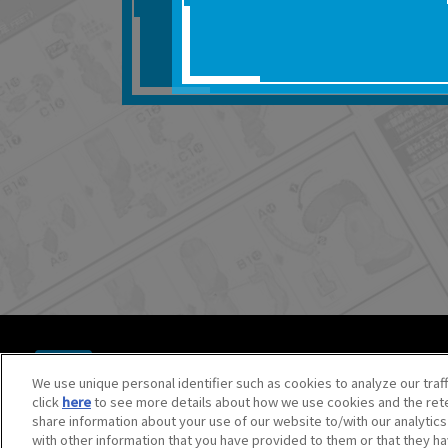
■対象商品仕様の変更な
■当社は、取扱説明書の
りません。
■お客様のご利用環境に
■本サービスを利用した
しても、当社は何らの
器、ネットワークへの
ても、当社は何らの責
■当社は、本サービスの
サービスの提供を終了
■本サービスのご利用に
場合、これらに従って
© BANDAI SPIRITS CO.,LTD. ALL RIGHTS RESERVED.
©創通・サンライズ ©創通・サンライズ・MBS
We use unique personal identifier such as cookies to analyze our traf
©SOTSU・SUNRISE ©SOTSU・SUNRISE・MBS
click
here
to see more details about how we use cookies and the rete
©Nintendo・Creatures・GAME FREAK・TV Tokyo・ShoPr
share information about your use of our website to/with our analytic
©Pokémon. ©Nintendo/Creatures Inc./GAME FREAK inc.
with other information that you have provided to them or that they ha