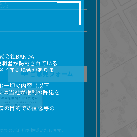
発売
社BANDAI
説明書が掲載されている
終了する場合がありま
ご意見フォーム
他一切の内容（以下
たは当社が権利の許諾を
稿の目的での画像等の
販売、出版等を含むがこ
なる場合があります。
境でのご利用を推奨いたします。