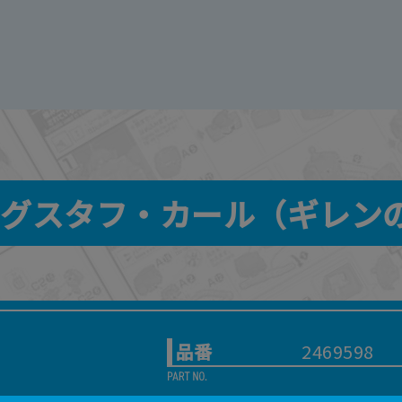
44 グスタフ・カール（ギレンの
品番
2469598