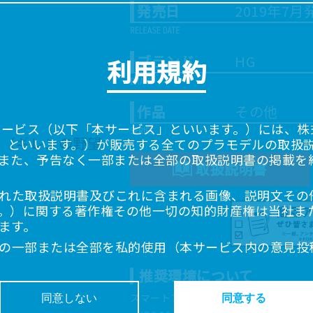
発売日
2019年7月
ブランド
HG
利用規約
作品
その他
サービス（以下「本サービス」といいます。）には、株式会
「当社」といいます。）が販売する全てのプラモデルの取扱
また、予告なく一部または全部の取扱説明書の掲載を
取扱説明書
れた取扱説明書及びこれに含まれる画像、説明文その
。）に関する著作権その他一切の知的財産権は当社ま
ます。
の一部または全部を私的使用（本サービス内の意見投
超えて使用（複製、複写、改変、掲示、頒布、配信、
推奨環境について
ることは禁止いたします。
書は、お客様が購入された商品に同梱されたものと異
スマートフォン、タブレットは以下の環
同意しない
同意する