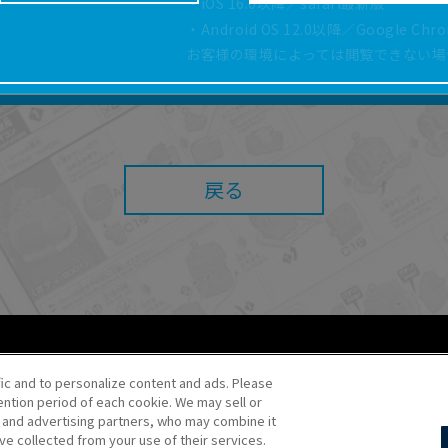
・iOS 16.0以降／safari最新版
どにより、取扱説明書の内容は予告なく変更される場
・Android OS 12.0以降／Google Ch
正確性確保に努めておりますが、取扱説明書の完全性
お客様の環境によっては閲覧できない場
よっては、本サービスをご利用いただけない場合があ
こと、または利用できなかったことにより利用者に何
責任を負いません。また、本サイトを利用したことに
障害（コンピューターウィルスに起因する障害を含み
任も負いません。
戻る
内容・条件を予告なく変更または停止することがあり
することがあります。
あたり、
ウェブサイトご利用条件
およびその他別途当
ご利用ください。
fic and to personalize content and ads. Please
ntion period of each cookie. We may sell or
o・JR Kikaku ©Pokémon
s and advertising partners, who may combine it
ve collected from your use of their services.