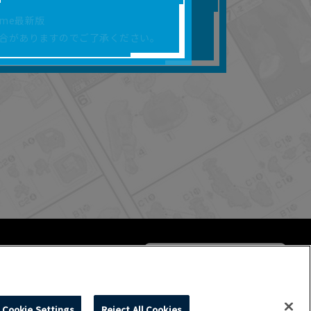
合があります。
rome最新版
を保証するものではあ
合がありますのでご了承ください。
ります。
らかの損害が生じたと
よって、利用者の通信機
ます。）等が生じたとし
ます。また当社は、本
社が定める規約がある
Cookie Settings
Reject All Cookies