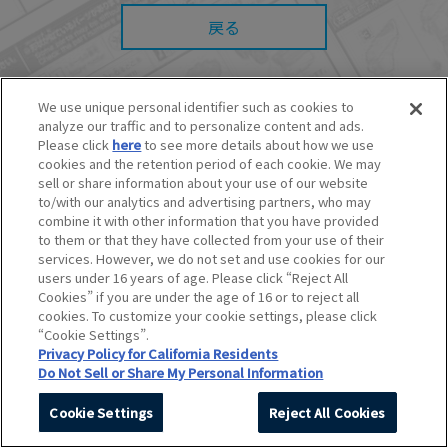
また、本サイトを利用したことによって、利用
者の通信機器、ネットワークへの障害（コンピ
戻る
ューターウィルスに起因する障害を含みま
す。）等が生じたとしても、当社は何らの責任
も負いません。
■当社は、本サービスの内容・条件を予告なく変
We use unique personal identifier such as cookies to
更または停止することがあります。また当社
analyze our traffic and to personalize content and ads.
は、本サービスの提供を終了することがありま
© BANDAI SPIRITS CO.,LTD. ALL RIGHTS RESERVED.
Please click
here
to see more details about how we use
す。
©創通・サンライズ ©創通・サンライズ・MBS
cookies and the retention period of each cookie. We may
■本サービスのご利用にあたり、
ウェブサイトご
©SOTSU・SUNRISE ©SOTSU・SUNRISE・MBS
sell or share information about your use of our website
利用条件
およびその他別途当社が定める規約が
©Nintendo・Creatures・GAME FREAK・TV Tokyo・ShoPro・JR Kikaku
to/with our analytics and advertising partners, who may
ある場合、これらに従ってご利用ください。
©Pokémon
combine it with other information that you have provided
©Pokémon. ©Nintendo/Creatures Inc./GAME FREAK inc.
to them or that they have collected from your use of their
このホームページに掲載されている全ての画像、文章、データなどの無断
services. However, we do not set and use cookies for our
転用、転載をお断りします。
users under 16 years of age. Please click “Reject All
Unauthorized use or reproduction of materials contained in this page
Cookies” if you are under the age of 16 or to reject all
is strictly prohibited.
cookies. To customize your cookie settings, please click
Do Not Sell or Share My Personal Information
“Cookie Settings”.
Privacy Policy for California Residents
Do Not Sell or Share My Personal Information
Cookie Settings
Reject All Cookies