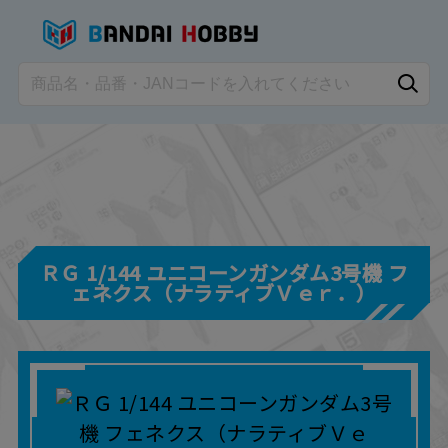
ＲＧ 1/144 ユニコーンガンダム3号機 フ
ェネクス（ナラティブＶｅｒ．）