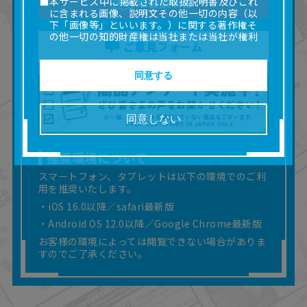
■本サービス中に掲載された取扱説明書及びこれ
取扱説明書
に含まれる画像、説明文その他一切の内容（以
下「画像等」といいます。）に関する著作権そ
の他一切の知的財産権は当社または当社が権利
ご意見フォーム
の許諾を受ける第三者に帰属します。
■取扱説明書及び画像等の一部または全部を私的
使用（本サービス内の意見投稿の目的での画像
同意する
等の利用を含みます。）を超えて使用（複製、
複写、改変、掲示、頒布、配信、販売、出版等
を含むがこれに限りません。）することは禁止
同意しない
いたします。
■掲載している取扱説明書は、お客様が購入され
た商品に同梱されたものと異なる場合がありま
推奨環境について
す。
スマートフォン、タブレットは以下の環境でのご利
■対象商品仕様の変更などにより、取扱説明書の
用を推奨いたします。
内容は予告なく変更される場合があります。
・iOS 16.0以降／safari最新版
■当社は、取扱説明書の正確性確保に努めており
ますが、取扱説明書の完全性を保証するもので
・Android OS 12.0以降／Google Chrome最新版
はありません。
お客様の環境によっては閲覧できない場合がありま
■お客様のご利用環境によっては、本サービスを
すのでご了承ください。
ご利用いただけない場合があります。
■本サービスを利用したこと、または利用できな
かったことにより利用者に何らかの損害が生じ
たとしても、当社は何らの責任を負いません。