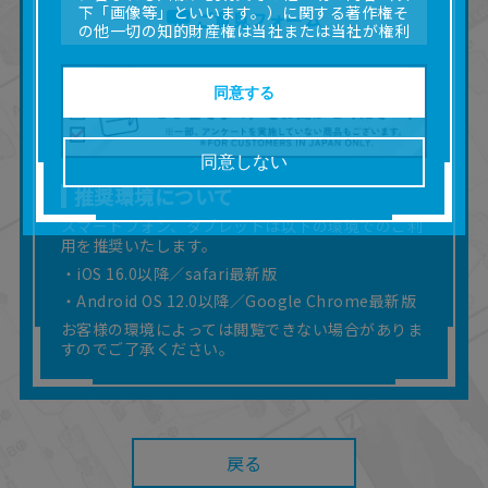
下「画像等」といいます。）に関する著作権そ
ご意見フォーム
の他一切の知的財産権は当社または当社が権利
の許諾を受ける第三者に帰属します。
■取扱説明書及び画像等の一部または全部を私的
使用（本サービス内の意見投稿の目的での画像
同意する
等の利用を含みます。）を超えて使用（複製、
複写、改変、掲示、頒布、配信、販売、出版等
を含むがこれに限りません。）することは禁止
同意しない
いたします。
推奨環境について
■掲載している取扱説明書は、お客様が購入され
た商品に同梱されたものと異なる場合がありま
スマートフォン、タブレットは以下の環境でのご利
す。
用を推奨いたします。
■対象商品仕様の変更などにより、取扱説明書の
・iOS 16.0以降／safari最新版
内容は予告なく変更される場合があります。
・Android OS 12.0以降／Google Chrome最新版
■当社は、取扱説明書の正確性確保に努めており
ますが、取扱説明書の完全性を保証するもので
お客様の環境によっては閲覧できない場合がありま
はありません。
すのでご了承ください。
■お客様のご利用環境によっては、本サービスを
ご利用いただけない場合があります。
■本サービスを利用したこと、または利用できな
かったことにより利用者に何らかの損害が生じ
たとしても、当社は何らの責任を負いません。
戻る
また、本サイトを利用したことによって、利用
者の通信機器、ネットワークへの障害（コンピ