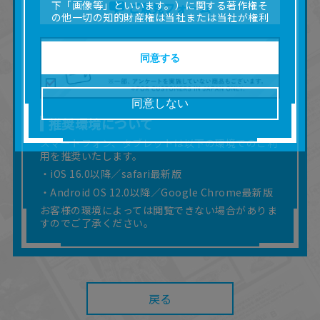
下「画像等」といいます。）に関する著作権そ
ご意見フォーム
の他一切の知的財産権は当社または当社が権利
の許諾を受ける第三者に帰属します。
■取扱説明書及び画像等の一部または全部を私的
使用（本サービス内の意見投稿の目的での画像
同意する
等の利用を含みます。）を超えて使用（複製、
複写、改変、掲示、頒布、配信、販売、出版等
を含むがこれに限りません。）することは禁止
同意しない
いたします。
推奨環境について
■掲載している取扱説明書は、お客様が購入され
た商品に同梱されたものと異なる場合がありま
スマートフォン、タブレットは以下の環境でのご利
す。
用を推奨いたします。
■対象商品仕様の変更などにより、取扱説明書の
・iOS 16.0以降／safari最新版
内容は予告なく変更される場合があります。
・Android OS 12.0以降／Google Chrome最新版
■当社は、取扱説明書の正確性確保に努めており
ますが、取扱説明書の完全性を保証するもので
お客様の環境によっては閲覧できない場合がありま
はありません。
すのでご了承ください。
■お客様のご利用環境によっては、本サービスを
ご利用いただけない場合があります。
■本サービスを利用したこと、または利用できな
かったことにより利用者に何らかの損害が生じ
たとしても、当社は何らの責任を負いません。
戻る
また、本サイトを利用したことによって、利用
者の通信機器、ネットワークへの障害（コンピ