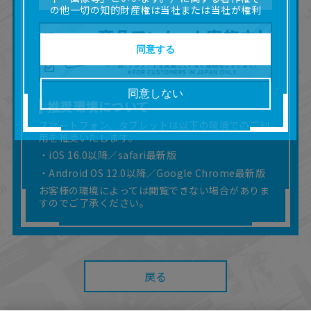
の他一切の知的財産権は当社または当社が権利
の許諾を受ける第三者に帰属します。
■取扱説明書及び画像等の一部または全部を私的
使用（本サービス内の意見投稿の目的での画像
同意する
等の利用を含みます。）を超えて使用（複製、
複写、改変、掲示、頒布、配信、販売、出版等
を含むがこれに限りません。）することは禁止
同意しない
いたします。
推奨環境について
■掲載している取扱説明書は、お客様が購入され
スマートフォン、タブレットは以下の環境でのご利
た商品に同梱されたものと異なる場合がありま
用を推奨いたします。
す。
■対象商品仕様の変更などにより、取扱説明書の
・iOS 16.0以降／safari最新版
内容は予告なく変更される場合があります。
・Android OS 12.0以降／Google Chrome最新版
■当社は、取扱説明書の正確性確保に努めており
お客様の環境によっては閲覧できない場合がありま
ますが、取扱説明書の完全性を保証するもので
すのでご了承ください。
はありません。
■お客様のご利用環境によっては、本サービスを
ご利用いただけない場合があります。
■本サービスを利用したこと、または利用できな
かったことにより利用者に何らかの損害が生じ
戻る
たとしても、当社は何らの責任を負いません。
また、本サイトを利用したことによって、利用
者の通信機器、ネットワークへの障害（コンピ