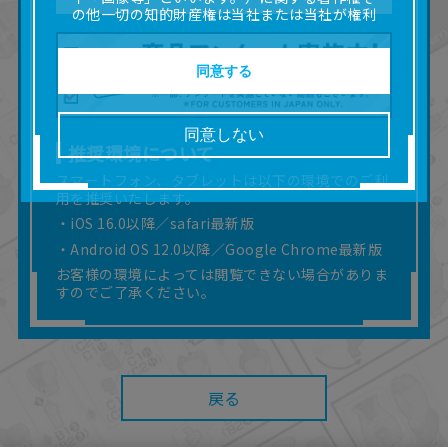
の他一切の知的財産権は当社または当社が権利
の許諾を受ける第三者に帰属します。
■取扱説明書及び画像等の一部または全部を私的
使用（本サービス内の意見投稿の目的での画像
同意する
等の利用を含みます。）を超えて使用（複製、
複写、改変、掲示、頒布、配信、販売、出版等
を含むがこれに限りません。）することは禁止
同意しない
いたします。
推奨環境について
■掲載している取扱説明書は、お客様が購入され
スマートフォン、タブレットは以下の環境でのご利
た商品に同梱されたものと異なる場合がありま
用を推奨いたします。
す。
■対象商品仕様の変更などにより、取扱説明書の
・iOS 16.0以降／safari最新版
内容は予告なく変更される場合があります。
・Android OS 12.0以降／Google Chrome最新版
■当社は、取扱説明書の正確性確保に努めており
お客様の環境によっては閲覧できない場合がありま
ますが、取扱説明書の完全性を保証するもので
すのでご了承ください。
はありません。
■お客様のご利用環境によっては、本サービスを
ご利用いただけない場合があります。
■本サービスを利用したこと、または利用できな
かったことにより利用者に何らかの損害が生じ
戻る
たとしても、当社は何らの責任を負いません。
また、本サイトを利用したことによって、利用
者の通信機器、ネットワークへの障害（コンピ