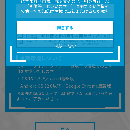
に含まれる画像、説明文その他一切の内容（以
下「画像等」といいます。）に関する著作権そ
ご意見フォーム
の他一切の知的財産権は当社または当社が権利
の許諾を受ける第三者に帰属します。
■取扱説明書及び画像等の一部または全部を私的
使用（本サービス内の意見投稿の目的での画像
同意する
等の利用を含みます。）を超えて使用（複製、
複写、改変、掲示、頒布、配信、販売、出版等
を含むがこれに限りません。）することは禁止
同意しない
いたします。
■掲載している取扱説明書は、お客様が購入され
推奨環境について
た商品に同梱されたものと異なる場合がありま
す。
スマートフォン、タブレットは以下の環境でのご利
用を推奨いたします。
■対象商品仕様の変更などにより、取扱説明書の
内容は予告なく変更される場合があります。
・iOS 16.0以降／safari最新版
■当社は、取扱説明書の正確性確保に努めており
・Android OS 12.0以降／Google Chrome最新版
ますが、取扱説明書の完全性を保証するもので
お客様の環境によっては閲覧できない場合がありま
はありません。
すのでご了承ください。
■お客様のご利用環境によっては、本サービスを
ご利用いただけない場合があります。
■本サービスを利用したこと、または利用できな
かったことにより利用者に何らかの損害が生じ
たとしても、当社は何らの責任を負いません。
また、本サイトを利用したことによって、利用
戻る