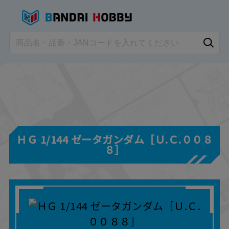
ＨＧ 1/144 ゼータガンダム［Ｕ.Ｃ.００８
８］