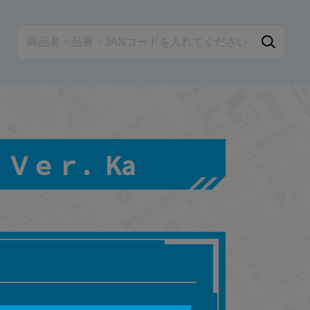
 Ｖｅｒ．Ka