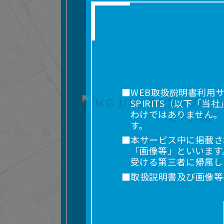
■WEB取扱説明書利用
SPIRITS（以下
わけではありません。
す。
■本サービス中に掲載さ
「画像等」といいます
受ける第三者に帰属し
■取扱説明書及び画像等
利用を含みます。）を
れに限りません。）す
■掲載している取扱説明