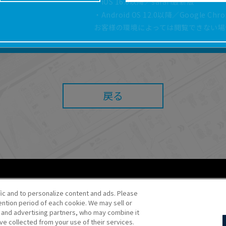
・iOS 16.0以降／safari最新版
どにより、取扱説明書の内容は予告なく変更される場
・Android OS 12.0以降／Google Ch
正確性確保に努めておりますが、取扱説明書の完全性
お客様の環境によっては閲覧できない場
よっては、本サービスをご利用いただけない場合があ
こと、または利用できなかったことにより利用者に何
責任を負いません。また、本サイトを利用したことに
障害（コンピューターウィルスに起因する障害を含み
任も負いません。
戻る
内容・条件を予告なく変更または停止することがあり
することがあります。
あたり、
ウェブサイトご利用条件
およびその他別途当
ご利用ください。
fic and to personalize content and ads. Please
ntion period of each cookie. We may sell or
o・JR Kikaku ©Pokémon
s and advertising partners, who may combine it
ve collected from your use of their services.