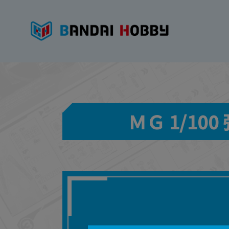
ＭＧ 1/1