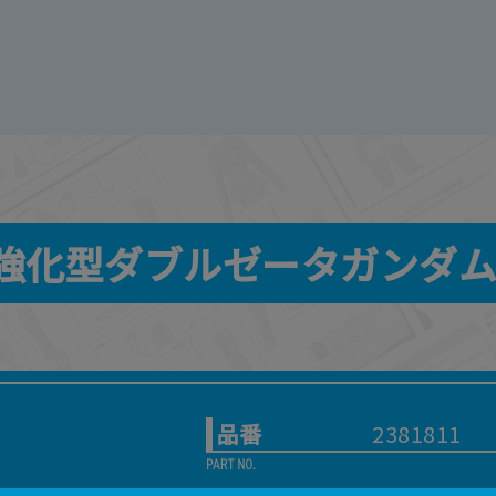
00 強化型ダブルゼータガンダム
品番
2381811