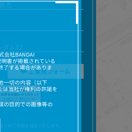
月発売
ンダムZZ
社BANDAI
説明書が掲載されている
終了する場合がありま
ご意見フォーム
他一切の内容（以下
たは当社が権利の許諾を
稿の目的での画像等の
販売、出版等を含むがこ
なる場合があります。
境でのご利用を推奨いたします。