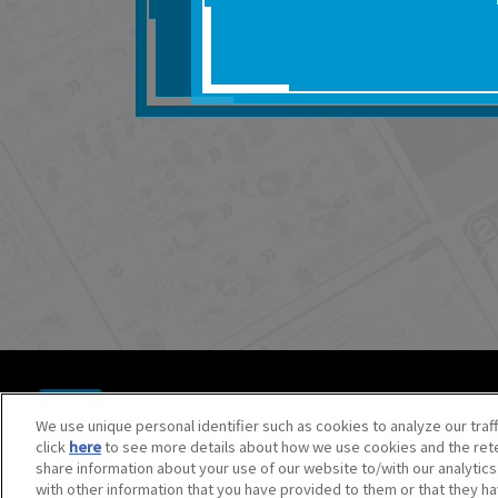
■対象商品仕様の変更な
■当社は、取扱説明書の
りません。
■お客様のご利用環境に
■本サービスを利用した
しても、当社は何らの
器、ネットワークへの
ても、当社は何らの責
■当社は、本サービスの
サービスの提供を終了
■本サービスのご利用に
場合、これらに従って
© BANDAI SPIRITS CO.,LTD. ALL RIGHTS RESERVED.
©創通・サンライズ ©創通・サンライズ・MBS
We use unique personal identifier such as cookies to analyze our traf
©SOTSU・SUNRISE ©SOTSU・SUNRISE・MBS
click
here
to see more details about how we use cookies and the rete
©Nintendo・Creatures・GAME FREAK・TV Tokyo・ShoPr
share information about your use of our website to/with our analytic
©Pokémon. ©Nintendo/Creatures Inc./GAME FREAK inc.
with other information that you have provided to them or that they ha