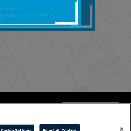
合があります。
rome最新版
を保証するものではあ
合がありますのでご了承ください。
ります。
らかの損害が生じたと
よって、利用者の通信機
ます。）等が生じたとし
ます。また当社は、本
社が定める規約がある
Cookie Settings
Reject All Cookies