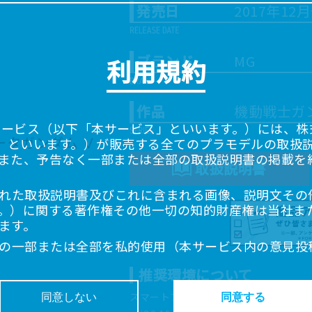
発売日
2017年12
ブランド
MG
利用規約
作品
機動戦士ガ
サービス（以下「本サービス」といいます。）には、株式会
「当社」といいます。）が販売する全てのプラモデルの取扱
また、予告なく一部または全部の取扱説明書の掲載を
取扱説明書
れた取扱説明書及びこれに含まれる画像、説明文その
。）に関する著作権その他一切の知的財産権は当社ま
ます。
の一部または全部を私的使用（本サービス内の意見投
超えて使用（複製、複写、改変、掲示、頒布、配信、
推奨環境について
ることは禁止いたします。
書は、お客様が購入された商品に同梱されたものと異
スマートフォン、タブレットは以下の環
同意しない
同意する