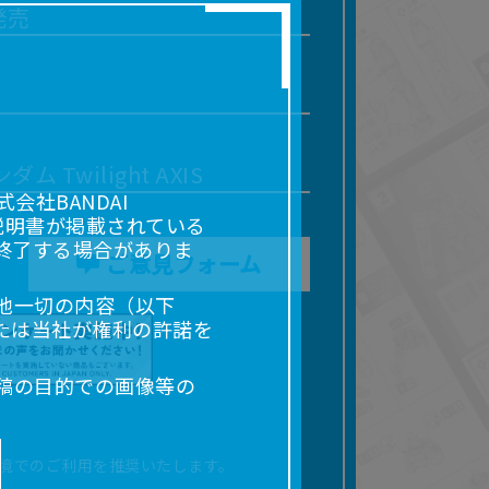
発売
 Twilight AXIS
社BANDAI
説明書が掲載されている
終了する場合がありま
ご意見フォーム
他一切の内容（以下
たは当社が権利の許諾を
稿の目的での画像等の
販売、出版等を含むがこ
なる場合があります。
境でのご利用を推奨いたします。