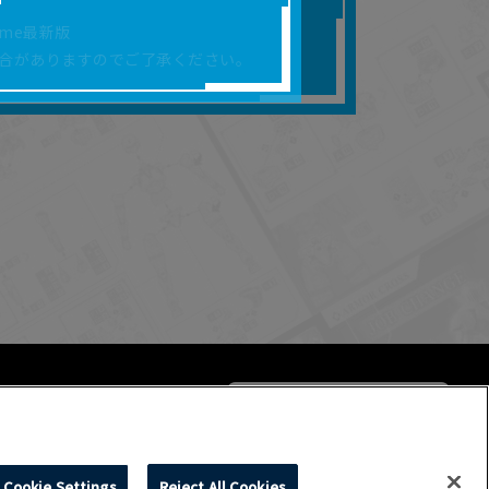
合があります。
rome最新版
を保証するものではあ
合がありますのでご了承ください。
ります。
らかの損害が生じたと
よって、利用者の通信機
ます。）等が生じたとし
ます。また当社は、本
社が定める規約がある
Cookie Settings
Reject All Cookies