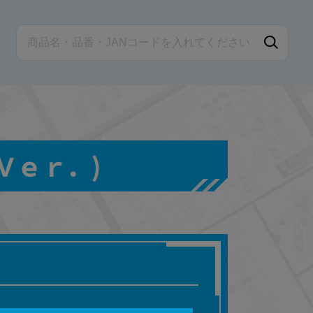
IS Ｖｅｒ．)