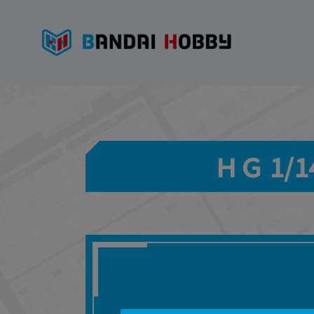
ＨＧ 1/14