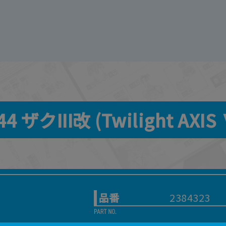
4 ザクIII改 (Twilight AX
品番
2384323