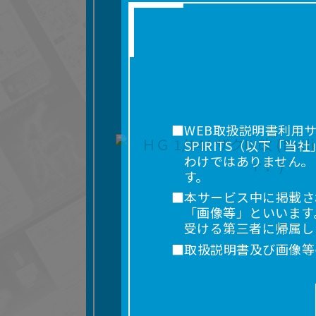
■WEB取扱説明書利用
SPIRITS（以下
わけではありません。
す。
■本サービス中に掲載さ
「画像等」といいます
受ける第三者に帰属し
■取扱説明書及び画像等
利用を含みます。）を
れに限りません。）す
■掲載している取扱説明