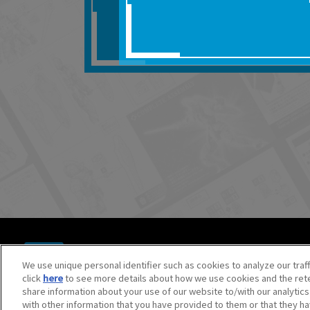
■対象商品仕様の変更な
■当社は、取扱説明書の
りません。
■お客様のご利用環境に
■本サービスを利用した
しても、当社は何らの
器、ネットワークへの
ても、当社は何らの責
■当社は、本サービスの
サービスの提供を終了
■本サービスのご利用に
場合、これらに従って
© BANDAI SPIRITS CO.,LTD. ALL RIGHTS RESERVED.
©創通・サンライズ ©創通・サンライズ・MBS
We use unique personal identifier such as cookies to analyze our traf
©SOTSU・SUNRISE ©SOTSU・SUNRISE・MBS
click
here
to see more details about how we use cookies and the rete
©Nintendo・Creatures・GAME FREAK・TV Tokyo・ShoPr
share information about your use of our website to/with our analytic
©Pokémon. ©Nintendo/Creatures Inc./GAME FREAK inc.
with other information that you have provided to them or that they ha