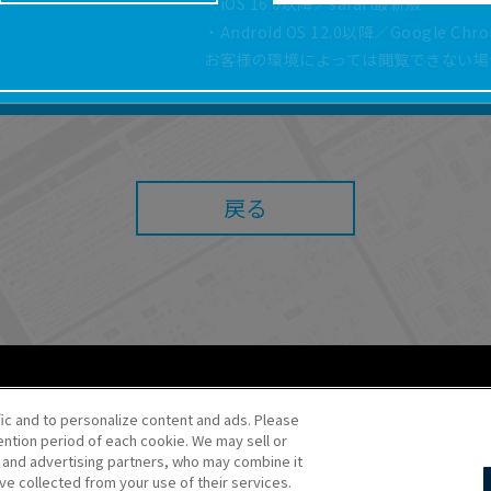
・iOS 16.0以降／safari最新版
どにより、取扱説明書の内容は予告なく変更される場
・Android OS 12.0以降／Google Ch
正確性確保に努めておりますが、取扱説明書の完全性
お客様の環境によっては閲覧できない場
よっては、本サービスをご利用いただけない場合があ
こと、または利用できなかったことにより利用者に何
責任を負いません。また、本サイトを利用したことに
障害（コンピューターウィルスに起因する障害を含み
任も負いません。
戻る
内容・条件を予告なく変更または停止することがあり
することがあります。
あたり、
ウェブサイトご利用条件
およびその他別途当
ご利用ください。
fic and to personalize content and ads. Please
ntion period of each cookie. We may sell or
o・JR Kikaku ©Pokémon
s and advertising partners, who may combine it
ve collected from your use of their services.