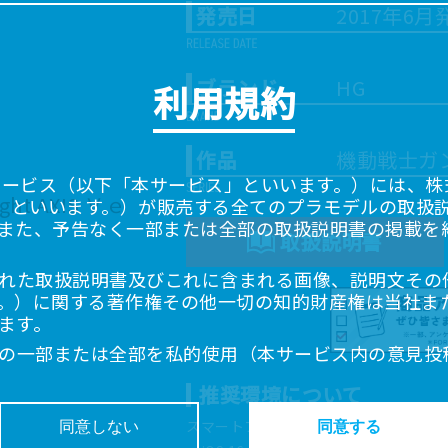
発売日
2017年6月
ブランド
HG
利用規約
作品
機動戦士ガンダム
サービス（以下「本サービス」といいます。）には、株式会
「当社」といいます。）が販売する全てのプラモデルの取扱
また、予告なく一部または全部の取扱説明書の掲載を
取扱説明書
れた取扱説明書及びこれに含まれる画像、説明文その
。）に関する著作権その他一切の知的財産権は当社ま
ます。
の一部または全部を私的使用（本サービス内の意見投
超えて使用（複製、複写、改変、掲示、頒布、配信、
推奨環境について
ることは禁止いたします。
書は、お客様が購入された商品に同梱されたものと異
スマートフォン、タブレットは以下の環
同意しない
同意する