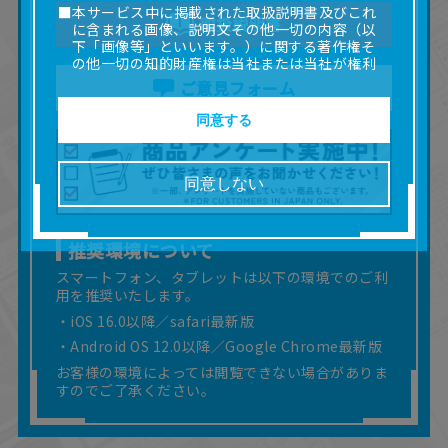
■本サービス中に掲載された取扱説明書及びこれ
取扱説明書
に含まれる画像、説明文その他一切の内容（以
下「画像等」といいます。）に関する著作権そ
の他一切の知的財産権は当社または当社が権利
の許諾を受ける第三者に帰属します。
ご意見フォーム
■取扱説明書及び画像等の一部または全部を私的
使用（本サービス内の意見投稿の目的での画像
同意する
等の利用を含みます。）を超えて使用（複製、
複写、改変、掲示、頒布、配信、販売、出版等
を含むがこれに限りません。）することは禁止
同意しない
いたします。
■掲載している取扱説明書は、お客様が購入され
た商品に同梱されたものと異なる場合がありま
推奨環境について
す。
■対象商品仕様の変更などにより、取扱説明書の
スマートフォン、タブレットは以下の環境でのご利
内容は予告なく変更される場合があります。
用を推奨いたします。
■当社は、取扱説明書の正確性確保に努めており
・iOS 16.0以降／safari最新版
ますが、取扱説明書の完全性を保証するもので
・Android OS 12.0以降／Google Chrome最新版
はありません。
お客様の環境によっては閲覧できない場合がありま
■お客様のご利用環境によっては、本サービスを
ご利用いただけない場合があります。
すのでご了承ください。
■本サービスを利用したこと、または利用できな
かったことにより利用者に何らかの損害が生じ
たとしても、当社は何らの責任を負いません。