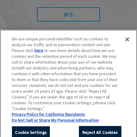
また、本サイトを利用したことによって、利用
者の通信機器、ネットワークへの障害（コンピ
戻る
ューターウィルスに起因する障害を含みま
す。）等が生じたとしても、当社は何らの責任
も負いません。
■当社は、本サービスの内容・条件を予告なく変
更または停止することがあります。また当社
We use unique personal identifier such as cookies to
は、本サービスの提供を終了することがありま
analyze our traffic and to personalize content and ads.
す。
© BANDAI SPIRITS CO.,LTD. ALL RIGHTS RESERVED.
Please click
here
to see more details about how we use
©創通・サンライズ ©創通・サンライズ・MBS
cookies and the retention period of each cookie. We may
■本サービスのご利用にあたり、
ウェブサイトご
©SOTSU・SUNRISE ©SOTSU・SUNRISE・MBS
利用条件
およびその他別途当社が定める規約が
sell or share information about your use of our website
©Nintendo・Creatures・GAME FREAK・TV Tokyo・ShoPro・JR Kikaku
ある場合、これらに従ってご利用ください。
to/with our analytics and advertising partners, who may
©Pokémon
combine it with other information that you have provided
©Pokémon. ©Nintendo/Creatures Inc./GAME FREAK inc.
to them or that they have collected from your use of their
このホームページに掲載されている全ての画像、文章、データなどの無断
services. However, we do not set and use cookies for our
転用、転載をお断りします。
users under 16 years of age. Please click “Reject All
Unauthorized use or reproduction of materials contained in this page
Cookies” if you are under the age of 16 or to reject all
is strictly prohibited.
cookies. To customize your cookie settings, please click
Do Not Sell or Share My Personal Information
“Cookie Settings”.
Privacy Policy for California Residents
Do Not Sell or Share My Personal Information
Cookie Settings
Reject All Cookies