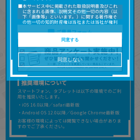
■本サービス中に掲載された取扱説明書及びこれ
に含まれる画像、説明文その他一切の内容（以
補足説明書
下「画像等」といいます。）に関する著作権そ
の他一切の知的財産権は当社または当社が権利
の許諾を受ける第三者に帰属します。
ご意見フォーム
■取扱説明書及び画像等の一部または全部を私的
使用（本サービス内の意見投稿の目的での画像
同意する
等の利用を含みます。）を超えて使用（複製、
複写、改変、掲示、頒布、配信、販売、出版等
を含むがこれに限りません。）することは禁止
同意しない
いたします。
■掲載している取扱説明書は、お客様が購入され
た商品に同梱されたものと異なる場合がありま
す。
推奨環境について
■対象商品仕様の変更などにより、取扱説明書の
スマートフォン、タブレットは以下の環境でのご利
内容は予告なく変更される場合があります。
用を推奨いたします。
■当社は、取扱説明書の正確性確保に努めており
・iOS 16.0以降／safari最新版
ますが、取扱説明書の完全性を保証するもので
はありません。
・Android OS 12.0以降／Google Chrome最新版
■お客様のご利用環境によっては、本サービスを
お客様の環境によっては閲覧できない場合がありま
ご利用いただけない場合があります。
すのでご了承ください。
■本サービスを利用したこと、または利用できな
かったことにより利用者に何らかの損害が生じ