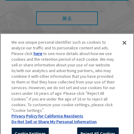
たとしても、当社は何らの責任を負いません。
また、本サイトを利用したことによって、利用
者の通信機器、ネットワークへの障害（コンピ
ューターウィルスに起因する障害を含みま
戻る
す。）等が生じたとしても、当社は何らの責任
も負いません。
■当社は、本サービスの内容・条件を予告なく変
更または停止することがあります。また当社
We use unique personal identifier such as cookies to
は、本サービスの提供を終了することがありま
analyze our traffic and to personalize content and ads.
す。
© BANDAI SPIRITS CO.,LTD. ALL RIGHTS RESERVED.
Please click
here
to see more details about how we use
■本サービスのご利用にあたり、
ウェブサイトご
©創通・サンライズ ©創通・サンライズ・MBS
cookies and the retention period of each cookie. We may
利用条件
およびその他別途当社が定める規約が
©SOTSU・SUNRISE ©SOTSU・SUNRISE・MBS
sell or share information about your use of our website
ある場合、これらに従ってご利用ください。
©Nintendo・Creatures・GAME FREAK・TV Tokyo・ShoPro・JR Kikaku
to/with our analytics and advertising partners, who may
©Pokémon
combine it with other information that you have provided
©Pokémon. ©Nintendo/Creatures Inc./GAME FREAK inc.
to them or that they have collected from your use of their
このホームページに掲載されている全ての画像、文章、データなどの無断
services. However, we do not set and use cookies for our
転用、転載をお断りします。
users under 16 years of age. Please click “Reject All
Unauthorized use or reproduction of materials contained in this page
Cookies” if you are under the age of 16 or to reject all
is strictly prohibited.
cookies. To customize your cookie settings, please click
Do Not Sell or Share My Personal Information
“Cookie Settings”.
Privacy Policy for California Residents
Do Not Sell or Share My Personal Information
Cookie Settings
Reject All Cookies