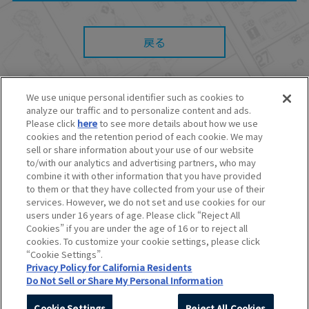
たとしても、当社は何らの責任を負いません。
また、本サイトを利用したことによって、利用
者の通信機器、ネットワークへの障害（コンピ
ューターウィルスに起因する障害を含みま
戻る
す。）等が生じたとしても、当社は何らの責任
も負いません。
■当社は、本サービスの内容・条件を予告なく変
更または停止することがあります。また当社
We use unique personal identifier such as cookies to
は、本サービスの提供を終了することがありま
analyze our traffic and to personalize content and ads.
す。
© BANDAI SPIRITS CO.,LTD. ALL RIGHTS RESERVED.
Please click
here
to see more details about how we use
■本サービスのご利用にあたり、
ウェブサイトご
©創通・サンライズ ©創通・サンライズ・MBS
cookies and the retention period of each cookie. We may
利用条件
およびその他別途当社が定める規約が
©SOTSU・SUNRISE ©SOTSU・SUNRISE・MBS
sell or share information about your use of our website
ある場合、これらに従ってご利用ください。
©Nintendo・Creatures・GAME FREAK・TV Tokyo・ShoPro・JR Kikaku
to/with our analytics and advertising partners, who may
©Pokémon
combine it with other information that you have provided
©Pokémon. ©Nintendo/Creatures Inc./GAME FREAK inc.
to them or that they have collected from your use of their
このホームページに掲載されている全ての画像、文章、データなどの無断
services. However, we do not set and use cookies for our
転用、転載をお断りします。
users under 16 years of age. Please click “Reject All
Unauthorized use or reproduction of materials contained in this page
Cookies” if you are under the age of 16 or to reject all
is strictly prohibited.
cookies. To customize your cookie settings, please click
Do Not Sell or Share My Personal Information
“Cookie Settings”.
Privacy Policy for California Residents
Do Not Sell or Share My Personal Information
Cookie Settings
Reject All Cookies