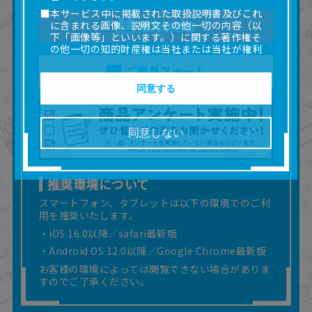
■本サービス中に掲載された取扱説明書及びこれ
に含まれる画像、説明文その他一切の内容（以
補足説明書
下「画像等」といいます。）に関する著作権そ
の他一切の知的財産権は当社または当社が権利
の許諾を受ける第三者に帰属します。
ご意見フォーム
■取扱説明書及び画像等の一部または全部を私的
使用（本サービス内の意見投稿の目的での画像
同意する
等の利用を含みます。）を超えて使用（複製、
複写、改変、掲示、頒布、配信、販売、出版等
を含むがこれに限りません。）することは禁止
同意しない
いたします。
■掲載している取扱説明書は、お客様が購入され
た商品に同梱されたものと異なる場合がありま
す。
推奨環境について
■対象商品仕様の変更などにより、取扱説明書の
スマートフォン、タブレットは以下の環境でのご利
内容は予告なく変更される場合があります。
用を推奨いたします。
■当社は、取扱説明書の正確性確保に努めており
・iOS 16.0以降／safari最新版
ますが、取扱説明書の完全性を保証するもので
はありません。
・Android OS 12.0以降／Google Chrome最新版
■お客様のご利用環境によっては、本サービスを
お客様の環境によっては閲覧できない場合がありま
ご利用いただけない場合があります。
すのでご了承ください。
■本サービスを利用したこと、または利用できな
かったことにより利用者に何らかの損害が生じ