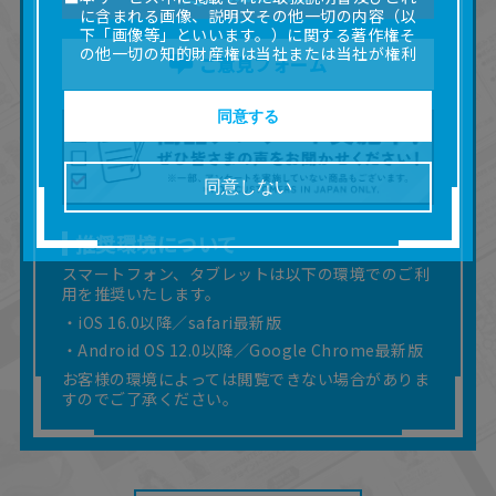
に含まれる画像、説明文その他一切の内容（以
下「画像等」といいます。）に関する著作権そ
の他一切の知的財産権は当社または当社が権利
ご意見フォーム
の許諾を受ける第三者に帰属します。
■取扱説明書及び画像等の一部または全部を私的
使用（本サービス内の意見投稿の目的での画像
同意する
等の利用を含みます。）を超えて使用（複製、
複写、改変、掲示、頒布、配信、販売、出版等
を含むがこれに限りません。）することは禁止
同意しない
いたします。
■掲載している取扱説明書は、お客様が購入され
た商品に同梱されたものと異なる場合がありま
推奨環境について
す。
スマートフォン、タブレットは以下の環境でのご利
■対象商品仕様の変更などにより、取扱説明書の
用を推奨いたします。
内容は予告なく変更される場合があります。
・iOS 16.0以降／safari最新版
■当社は、取扱説明書の正確性確保に努めており
ますが、取扱説明書の完全性を保証するもので
・Android OS 12.0以降／Google Chrome最新版
はありません。
お客様の環境によっては閲覧できない場合がありま
■お客様のご利用環境によっては、本サービスを
すのでご了承ください。
ご利用いただけない場合があります。
■本サービスを利用したこと、または利用できな
かったことにより利用者に何らかの損害が生じ
たとしても、当社は何らの責任を負いません。