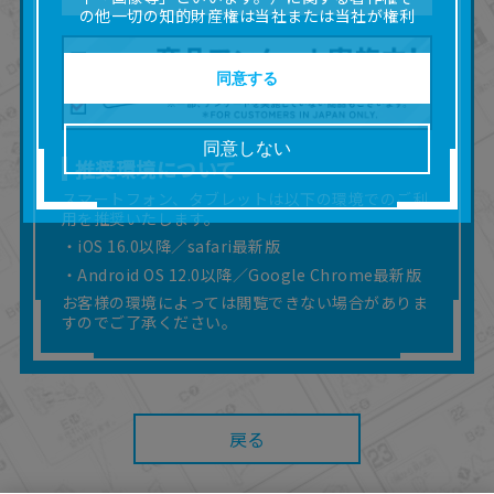
の他一切の知的財産権は当社または当社が権利
の許諾を受ける第三者に帰属します。
■取扱説明書及び画像等の一部または全部を私的
使用（本サービス内の意見投稿の目的での画像
同意する
等の利用を含みます。）を超えて使用（複製、
複写、改変、掲示、頒布、配信、販売、出版等
を含むがこれに限りません。）することは禁止
同意しない
いたします。
推奨環境について
■掲載している取扱説明書は、お客様が購入され
スマートフォン、タブレットは以下の環境でのご利
た商品に同梱されたものと異なる場合がありま
用を推奨いたします。
す。
■対象商品仕様の変更などにより、取扱説明書の
・iOS 16.0以降／safari最新版
内容は予告なく変更される場合があります。
・Android OS 12.0以降／Google Chrome最新版
■当社は、取扱説明書の正確性確保に努めており
お客様の環境によっては閲覧できない場合がありま
ますが、取扱説明書の完全性を保証するもので
すのでご了承ください。
はありません。
■お客様のご利用環境によっては、本サービスを
ご利用いただけない場合があります。
■本サービスを利用したこと、または利用できな
かったことにより利用者に何らかの損害が生じ
戻る
たとしても、当社は何らの責任を負いません。
また、本サイトを利用したことによって、利用
者の通信機器、ネットワークへの障害（コンピ