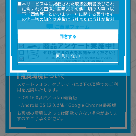
■本サービス中に掲載された取扱説明書及びこれ
取扱説明書
に含まれる画像、説明文その他一切の内容（以
下「画像等」といいます。）に関する著作権そ
の他一切の知的財産権は当社または当社が権利
の許諾を受ける第三者に帰属します。
ご意見フォーム
■取扱説明書及び画像等の一部または全部を私的
使用（本サービス内の意見投稿の目的での画像
同意する
等の利用を含みます。）を超えて使用（複製、
複写、改変、掲示、頒布、配信、販売、出版等
を含むがこれに限りません。）することは禁止
同意しない
いたします。
■掲載している取扱説明書は、お客様が購入され
た商品に同梱されたものと異なる場合がありま
推奨環境について
す。
■対象商品仕様の変更などにより、取扱説明書の
スマートフォン、タブレットは以下の環境でのご利
内容は予告なく変更される場合があります。
用を推奨いたします。
■当社は、取扱説明書の正確性確保に努めており
・iOS 16.0以降／safari最新版
ますが、取扱説明書の完全性を保証するもので
・Android OS 12.0以降／Google Chrome最新版
はありません。
お客様の環境によっては閲覧できない場合がありま
■お客様のご利用環境によっては、本サービスを
ご利用いただけない場合があります。
すのでご了承ください。
■本サービスを利用したこと、または利用できな
かったことにより利用者に何らかの損害が生じ
たとしても、当社は何らの責任を負いません。