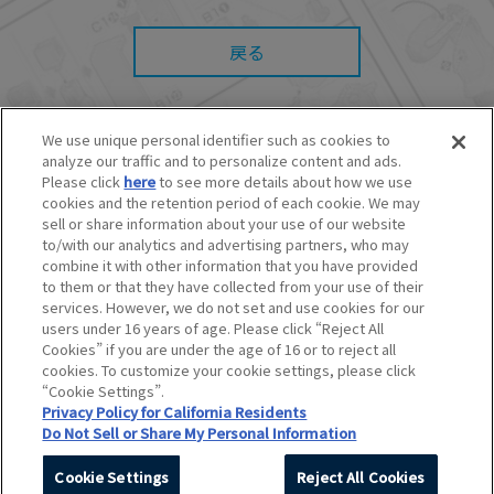
また、本サイトを利用したことによって、利用
者の通信機器、ネットワークへの障害（コンピ
戻る
ューターウィルスに起因する障害を含みま
す。）等が生じたとしても、当社は何らの責任
も負いません。
■当社は、本サービスの内容・条件を予告なく変
更または停止することがあります。また当社
We use unique personal identifier such as cookies to
は、本サービスの提供を終了することがありま
analyze our traffic and to personalize content and ads.
す。
© BANDAI SPIRITS CO.,LTD. ALL RIGHTS RESERVED.
Please click
here
to see more details about how we use
©創通・サンライズ ©創通・サンライズ・MBS
cookies and the retention period of each cookie. We may
■本サービスのご利用にあたり、
ウェブサイトご
©SOTSU・SUNRISE ©SOTSU・SUNRISE・MBS
利用条件
およびその他別途当社が定める規約が
sell or share information about your use of our website
©Nintendo・Creatures・GAME FREAK・TV Tokyo・ShoPro・JR Kikaku
ある場合、これらに従ってご利用ください。
to/with our analytics and advertising partners, who may
©Pokémon
combine it with other information that you have provided
©Pokémon. ©Nintendo/Creatures Inc./GAME FREAK inc.
to them or that they have collected from your use of their
このホームページに掲載されている全ての画像、文章、データなどの無断
services. However, we do not set and use cookies for our
転用、転載をお断りします。
users under 16 years of age. Please click “Reject All
Unauthorized use or reproduction of materials contained in this page
Cookies” if you are under the age of 16 or to reject all
is strictly prohibited.
cookies. To customize your cookie settings, please click
Do Not Sell or Share My Personal Information
“Cookie Settings”.
Privacy Policy for California Residents
Do Not Sell or Share My Personal Information
Cookie Settings
Reject All Cookies