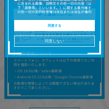
に含まれる画像、説明文その他一切の内容（以
下「画像等」といいます。）に関する著作権そ
の他一切の知的財産権は当社または当社が権利
ご意見フォーム
の許諾を受ける第三者に帰属します。
■取扱説明書及び画像等の一部または全部を私的
使用（本サービス内の意見投稿の目的での画像
同意する
等の利用を含みます。）を超えて使用（複製、
複写、改変、掲示、頒布、配信、販売、出版等
を含むがこれに限りません。）することは禁止
同意しない
いたします。
■掲載している取扱説明書は、お客様が購入され
た商品に同梱されたものと異なる場合がありま
推奨環境について
す。
スマートフォン、タブレットは以下の環境でのご利
■対象商品仕様の変更などにより、取扱説明書の
用を推奨いたします。
内容は予告なく変更される場合があります。
・iOS 16.0以降／safari最新版
■当社は、取扱説明書の正確性確保に努めており
ますが、取扱説明書の完全性を保証するもので
・Android OS 12.0以降／Google Chrome最新版
はありません。
お客様の環境によっては閲覧できない場合がありま
■お客様のご利用環境によっては、本サービスを
すのでご了承ください。
ご利用いただけない場合があります。
■本サービスを利用したこと、または利用できな
かったことにより利用者に何らかの損害が生じ
たとしても、当社は何らの責任を負いません。