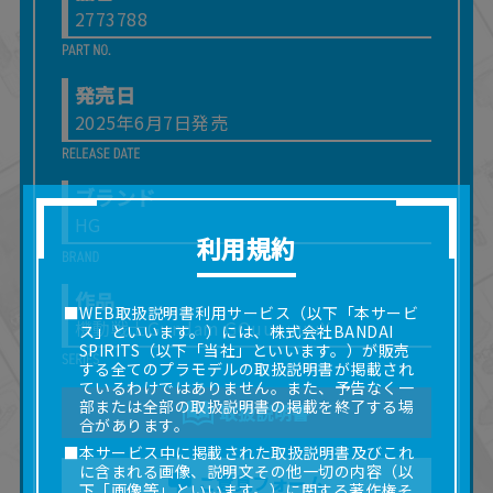
2773788
発売日
2025年6月7日発売
ブランド
HG
利用規約
作品
■WEB取扱説明書利用サービス（以下「本サービ
機動戦士Gundam GQuuuuuuX
ス」といいます。）には、株式会社BANDAI
SPIRITS（以下「当社」といいます。）が販売
する全てのプラモデルの取扱説明書が掲載され
ているわけではありません。また、予告なく一
部または全部の取扱説明書の掲載を終了する場
取扱説明書
合があります。
■本サービス中に掲載された取扱説明書及びこれ
に含まれる画像、説明文その他一切の内容（以
ご意見フォーム
下「画像等」といいます。）に関する著作権そ