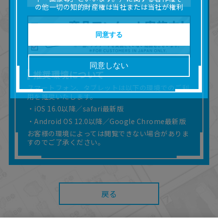
の他一切の知的財産権は当社または当社が権利
の許諾を受ける第三者に帰属します。
■取扱説明書及び画像等の一部または全部を私的
使用（本サービス内の意見投稿の目的での画像
同意する
等の利用を含みます。）を超えて使用（複製、
複写、改変、掲示、頒布、配信、販売、出版等
を含むがこれに限りません。）することは禁止
同意しない
いたします。
推奨環境について
■掲載している取扱説明書は、お客様が購入され
スマートフォン、タブレットは以下の環境でのご利
た商品に同梱されたものと異なる場合がありま
用を推奨いたします。
す。
■対象商品仕様の変更などにより、取扱説明書の
・iOS 16.0以降／safari最新版
内容は予告なく変更される場合があります。
・Android OS 12.0以降／Google Chrome最新版
■当社は、取扱説明書の正確性確保に努めており
お客様の環境によっては閲覧できない場合がありま
ますが、取扱説明書の完全性を保証するもので
すのでご了承ください。
はありません。
■お客様のご利用環境によっては、本サービスを
ご利用いただけない場合があります。
■本サービスを利用したこと、または利用できな
かったことにより利用者に何らかの損害が生じ
戻る
たとしても、当社は何らの責任を負いません。
また、本サイトを利用したことによって、利用
者の通信機器、ネットワークへの障害（コンピ