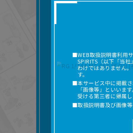
■WEB取扱説明書利用
SPIRITS（以下
わけではありません。
す。
■本サービス中に掲載さ
「画像等」といいます
受ける第三者に帰属し
■取扱説明書及び画像等
利用を含みます。）を
れに限りません。）す
■掲載している取扱説明