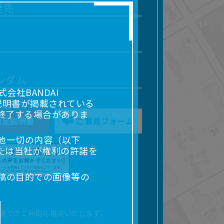
発売
ンダム
社BANDAI
説明書が掲載されている
終了する場合がありま
補足説明書
ご意見フォーム
他一切の内容（以下
たは当社が権利の許諾を
稿の目的での画像等の
販売、出版等を含むがこ
なる場合があります。
境でのご利用を推奨いたします。