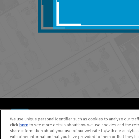
■対象商品仕様の変更な
■当社は、取扱説明書の
りません。
■お客様のご利用環境に
■本サービスを利用した
しても、当社は何らの
器、ネットワークへの
ても、当社は何らの責
■当社は、本サービスの
サービスの提供を終了
■本サービスのご利用に
場合、これらに従って
© BANDAI SPIRITS CO.,LTD. ALL RIGHTS RESERVED.
©創通・サンライズ ©創通・サンライズ・MBS
We use unique personal identifier such as cookies to analyze our traf
©SOTSU・SUNRISE ©SOTSU・SUNRISE・MBS
click
here
to see more details about how we use cookies and the rete
©Nintendo・Creatures・GAME FREAK・TV Tokyo・ShoPr
share information about your use of our website to/with our analytic
©Pokémon. ©Nintendo/Creatures Inc./GAME FREAK inc.
with other information that you have provided to them or that they ha