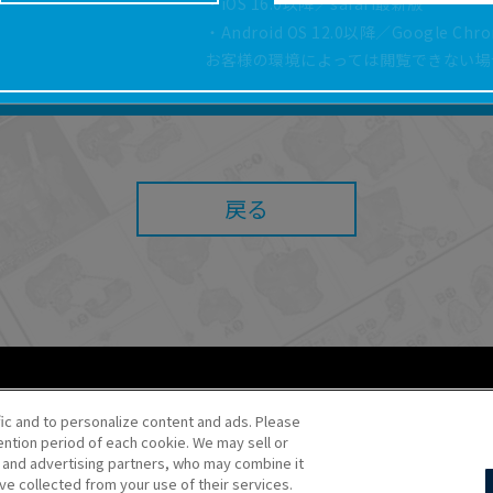
・iOS 16.0以降／safari最新版
どにより、取扱説明書の内容は予告なく変更される場
・Android OS 12.0以降／Google Ch
正確性確保に努めておりますが、取扱説明書の完全性
お客様の環境によっては閲覧できない場
よっては、本サービスをご利用いただけない場合があ
こと、または利用できなかったことにより利用者に何
責任を負いません。また、本サイトを利用したことに
障害（コンピューターウィルスに起因する障害を含み
任も負いません。
戻る
内容・条件を予告なく変更または停止することがあり
することがあります。
あたり、
ウェブサイトご利用条件
およびその他別途当
ご利用ください。
fic and to personalize content and ads. Please
ntion period of each cookie. We may sell or
o・JR Kikaku ©Pokémon
s and advertising partners, who may combine it
ve collected from your use of their services.