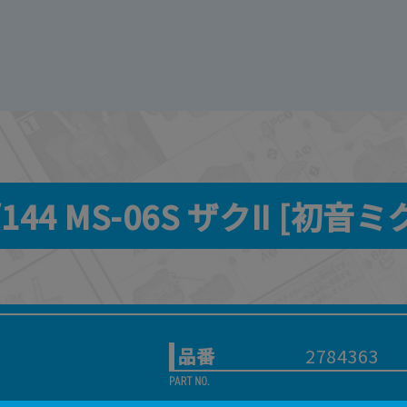
/144 MS-06S ザクII [初音ミク
品番
2784363