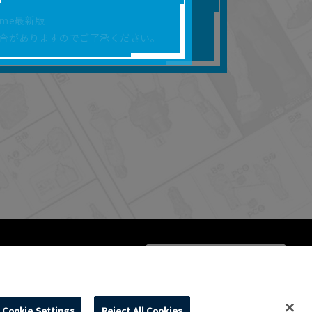
合があります。
rome最新版
を保証するものではあ
合がありますのでご了承ください。
ります。
らかの損害が生じたと
よって、利用者の通信機
ます。）等が生じたとし
ます。また当社は、本
社が定める規約がある
Cookie Settings
Reject All Cookies