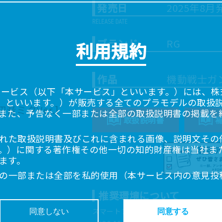
発売日
2025年8月
ブランド
RG
利用規約
作品
機動戦士ガ
サービス（以下「本サービス」といいます。）には、株式会
「当社」といいます。）が販売する全てのプラモデルの取扱
また、予告なく一部または全部の取扱説明書の掲載を
取扱説明書
れた取扱説明書及びこれに含まれる画像、説明文その
。）に関する著作権その他一切の知的財産権は当社ま
ます。
の一部または全部を私的使用（本サービス内の意見投
超えて使用（複製、複写、改変、掲示、頒布、配信、
推奨環境について
ることは禁止いたします。
書は、お客様が購入された商品に同梱されたものと異
スマートフォン、タブレットは以下の環
同意しない
同意する